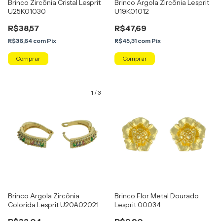
Brinco Zircônia Cristal Lesprit
Brinco Argola Zircônia Lesprit
U25K01030
U19K01012
R$38,57
R$47,69
R$36,64
com
Pix
R$45,31
com
Pix
Comprar
Comprar
1
/
3
Brinco Argola Zircônia
Brinco Flor Metal Dourado
Colorida Lesprit U20A02021
Lesprit 00034