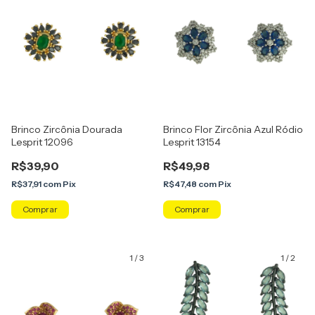
Brinco Zircônia Dourada
Brinco Flor Zircônia Azul Ródio
Lesprit 12096
Lesprit 13154
R$39,90
R$49,98
R$37,91
com
Pix
R$47,48
com
Pix
Comprar
1
/
3
1
/
2