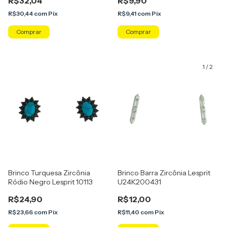
R$32,04
R$9,90
R$30,44
com
Pix
R$9,41
com
Pix
1
/
2
Brinco Turquesa Zircônia
Brinco Barra Zircônia Lesprit
Ródio Negro Lesprit 10113
U24K200431
R$24,90
R$12,00
R$23,66
com
Pix
R$11,40
com
Pix