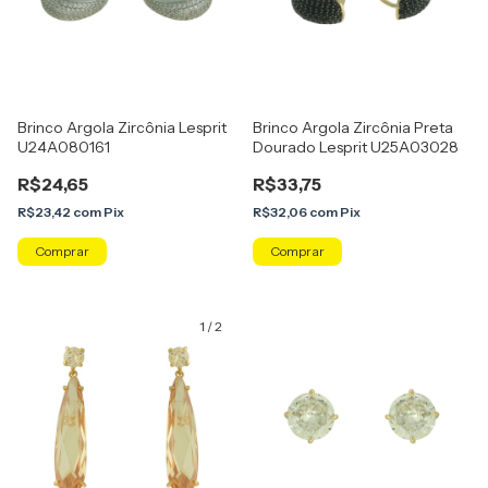
Brinco Argola Zircônia Lesprit
Brinco Argola Zircônia Preta
U24A080161
Dourado Lesprit U25A03028
R$24,65
R$33,75
R$23,42
com
Pix
R$32,06
com
Pix
Comprar
1
/
2