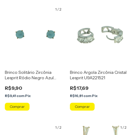
1
/
2
Brinco Solitário Zircônia
Brinco Argola Zircônia Cristal
Lesprit Ródio Negro Azul
Lesprit U9A221521
Leitoso 6mm
R$9,90
R$17,69
R$9,41
com
Pix
R$16,81
com
Pix
1
/
2
1
/
2