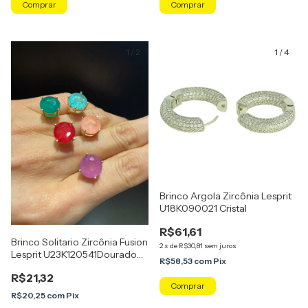
Comprar
1
/
2
1
/
4
Brinco Argola Zircônia Lesprit
U18K090021 Cristal
R$61,61
Brinco Solitario Zircônia Fusion
2
x
de
R$30,81
sem juros
Lesprit U23K120541Dourado
R$58,53
com
Pix
Colorido
R$21,32
Comprar
R$20,25
com
Pix