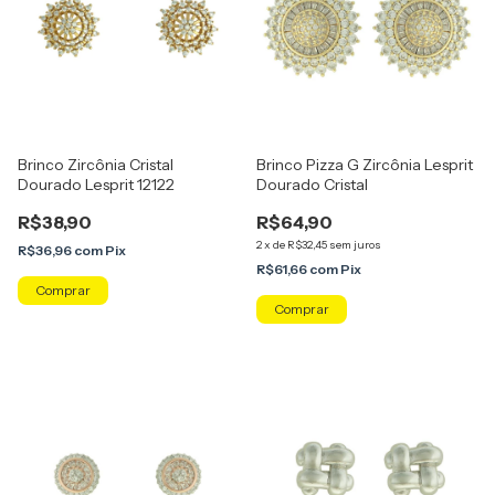
Brinco Zircônia Cristal
Brinco Pizza G Zircônia Lesprit
Dourado Lesprit 12122
Dourado Cristal
R$38,90
R$64,90
2
x
de
R$32,45
sem juros
R$36,96
com
Pix
R$61,66
com
Pix