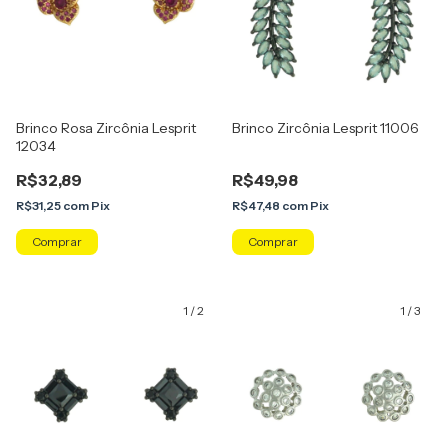
Brinco Rosa Zircônia Lesprit
Brinco Zircônia Lesprit 11006
12034
R$32,89
R$49,98
R$31,25
com
Pix
R$47,48
com
Pix
Comprar
Comprar
1
/
2
1
/
3