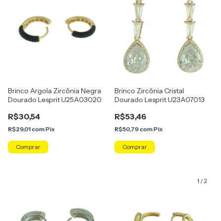
Brinco Argola Zircônia Negra
Brinco Zircônia Cristal
Dourado Lesprit U25A03020
Dourado Lesprit U23A07013
R$30,54
R$53,46
R$29,01
com
Pix
R$50,79
com
Pix
1
/
2