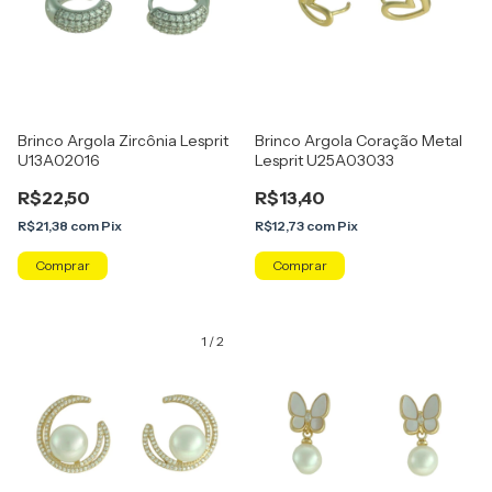
Brinco Argola Zircônia Lesprit
Brinco Argola Coração Metal
U13A02016
Lesprit U25A03033
R$22,50
R$13,40
R$21,38
com
Pix
R$12,73
com
Pix
Comprar
1
/
2