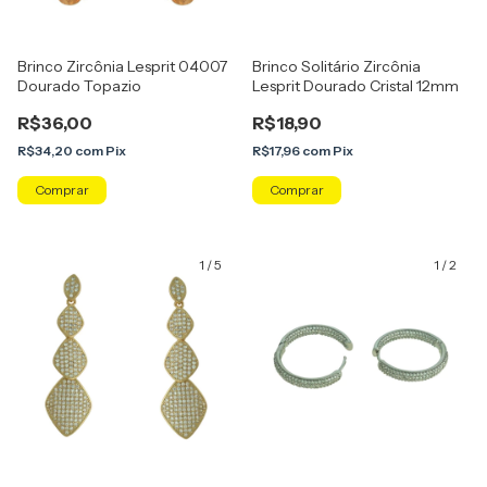
Brinco Zircônia Lesprit 04007
Brinco Solitário Zircônia
Dourado Topazio
Lesprit Dourado Cristal 12mm
R$36,00
R$18,90
R$34,20
com
Pix
R$17,96
com
Pix
Comprar
1
/
5
1
/
2