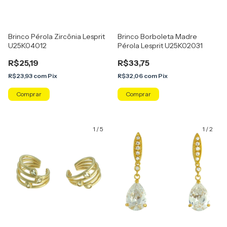
Brinco Pérola Zircônia Lesprit
Brinco Borboleta Madre
U25K04012
Pérola Lesprit U25K02031
R$25,19
R$33,75
R$23,93
com
Pix
R$32,06
com
Pix
1
/
5
1
/
2