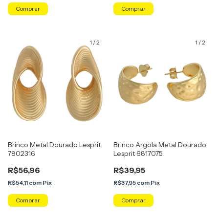
1
/
2
1
/
2
Brinco Metal Dourado Lesprit
Brinco Argola Metal Dourado
7802316
Lesprit 6817075
R$56,96
R$39,95
R$54,11
com
Pix
R$37,95
com
Pix