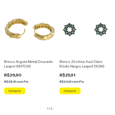
Brinco Argola Metal Dourado
Brinco Zircônia Azul Claro
Lesprit 6817039
Ródio Negro Lesprit 13086
R$29,90
R$25,91
R$28,41
com
Pix
R$24,61
com
Pix
1
/
2