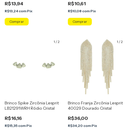
R$13,94
R$10,61
R$13,24
com
Pix
R$10,08
com
Pix
Comprar
1
/
2
1
/
2
Brinco Spike Zircônia Lesprit
Brinco Franja Zircônia Lesprit
LB21291WRH Ródio Cristal
40029 Dourado Cristal
R$16,16
R$36,00
R$15,35
com
Pix
R$34,20
com
Pix