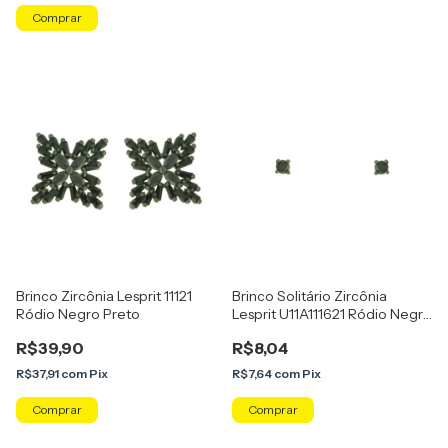
Comprar
Brinco Zircônia Lesprit 11121
Brinco Solitário Zircônia
Ródio Negro Preto
Lesprit U11A111621 Ródio Negro
Preto
R$39,90
R$8,04
R$37,91
com
Pix
R$7,64
com
Pix