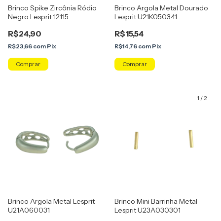
Brinco Spike Zircônia Ródio
Brinco Argola Metal Dourado
Negro Lesprit 12115
Lesprit U21K050341
R$24,90
R$15,54
R$23,66
com
Pix
R$14,76
com
Pix
Comprar
1
/
2
Brinco Argola Metal Lesprit
Brinco Mini Barrinha Metal
U21A060031
Lesprit U23A030301