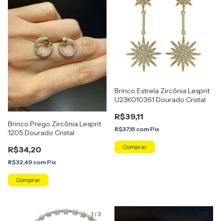
Brinco Estrela Zircônia Lesprit
U23K010361 Dourado Cristal
R$39,11
Brinco Prego Zircônia Lesprit
R$37,15
com
Pix
1205 Dourado Cristal
R$34,20
R$32,49
com
Pix
1
/
3
1
/
2