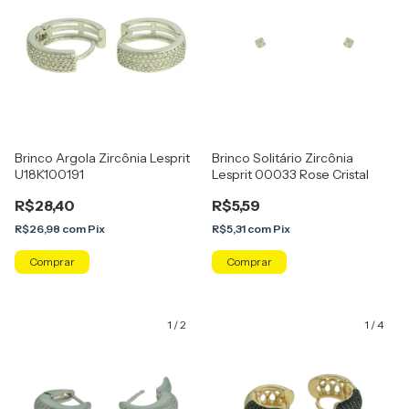
Brinco Argola Zircônia Lesprit
Brinco Solitário Zircônia
U18K100191
Lesprit 00033 Rose Cristal
R$28,40
R$5,59
R$26,98
com
Pix
R$5,31
com
Pix
Comprar
1
/
2
1
/
4