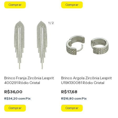
1
/
2
Brinco Franja Zircônia Lesprit
Brinco Argola Zircônia Lesprit
400291 Ródio Cristal
U19K130081 Ródio Cristal
R$36,00
R$17,68
R$34,20
com
Pix
R$16,80
com
Pix