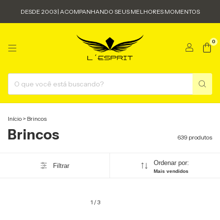
DESDE 2003 | ACOMPANHANDO SEUS MELHORES MOMENTOS
0
Início
>
Brincos
Brincos
639 produtos
Ordenar por:
Filtrar
Mais vendidos
1
/
3