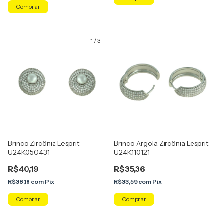
Comprar
1
/
3
Brinco Zircônia Lesprit
Brinco Argola Zircônia Lesprit
U24K050431
U24K110121
R$40,19
R$35,36
R$38,18
com
Pix
R$33,59
com
Pix
Comprar