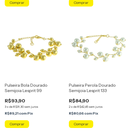
Pulseira Bola Dourado
Pulseira Perola Dourado
Semijoia Lesprit 99
Semijoia Lesprit 133
R$93,90
R$84,90
3
x
de
R$31,30
sem juros
2
x
de
R$42,45
sem juros
R$89,21
com
Pix
R$80,66
com
Pix