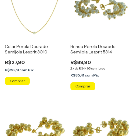
Colar Perola Dourado
Brinco Perola Dourado
Semijoia Lesprit 3010
Semijoia Lesprit 5314
R$27,90
R$89,90
2
x
de
R$44,95
sem juros
R$26,51
com
Pix
R$85,41
com
Pix