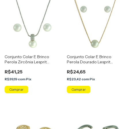
Conjunto Colar E Brinco
Conjunto Colar E Brinco
Perola Zircônia Lesprit
Perola Dourado Lesprit
U26K020021
U26K050121
R$41,25
R$24,65
R$39,19
com
Pix
R$23,42
com
Pix
Comprar