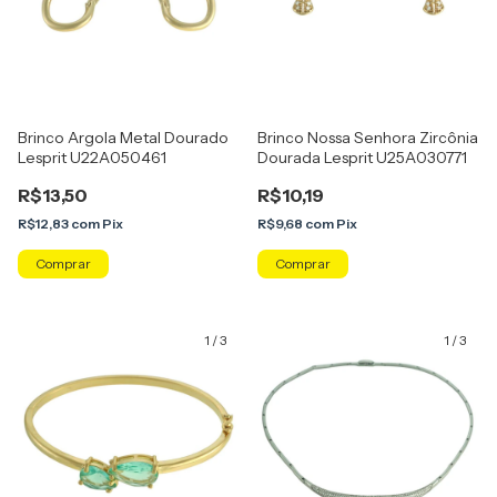
Brinco Argola Metal Dourado
Brinco Nossa Senhora Zircônia
Lesprit U22A050461
Dourada Lesprit U25A030771
R$13,50
R$10,19
R$12,83
com
Pix
R$9,68
com
Pix
1
/
3
1
/
3