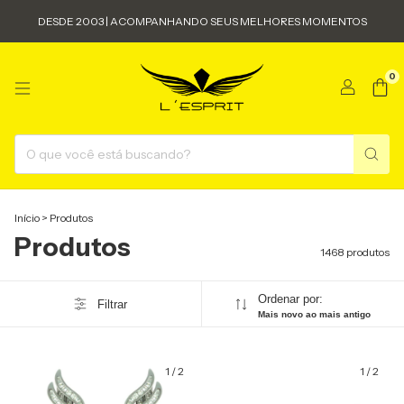
DESDE 2003 | ACOMPANHANDO SEUS MELHORES MOMENTOS
0
Início
>
Produtos
Produtos
1468 produtos
Ordenar por:
Filtrar
Mais novo ao mais antigo
1
/
2
1
/
2