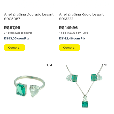
Anel Zircônia Dourado Lesprit
Anel Zircônia Ródio Lesprit
6005087
6013222
R$97,95
R$149,96
3
x
de
R$32,65
sem juros
4
x
de
R$37,49
sem juros
R$93,05
com
Pix
R$142,46
com
Pix
Comprar
Comprar
1
/
4
1
/
3