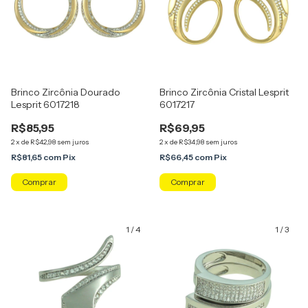
Brinco Zircônia Dourado
Brinco Zircônia Cristal Lesprit
Lesprit 6017218
6017217
R$85,95
R$69,95
2
x
de
R$42,98
sem juros
2
x
de
R$34,98
sem juros
R$81,65
com
Pix
R$66,45
com
Pix
Comprar
1
/
4
1
/
3