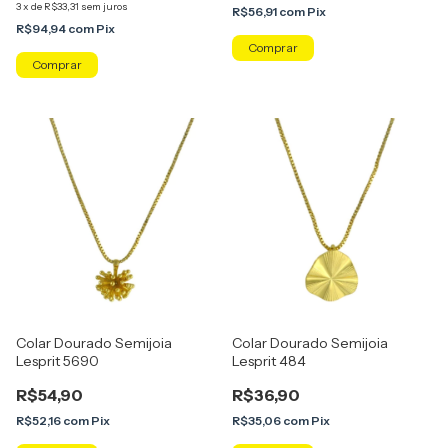
3
x
de
R$33,31
sem juros
R$56,91
com
Pix
R$94,94
com
Pix
Colar Dourado Semijoia
Colar Dourado Semijoia
Lesprit 5690
Lesprit 484
R$54,90
R$36,90
R$52,16
com
Pix
R$35,06
com
Pix