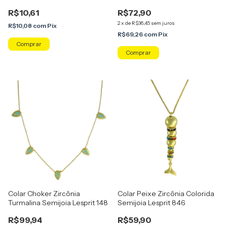
R$10,61
R$72,90
2
x
de
R$36,45
sem juros
R$10,08
com
Pix
R$69,26
com
Pix
Comprar
Colar Choker Zircônia
Colar Peixe Zircônia Colorida
Turmalina Semijoia Lesprit 148
Semijoia Lesprit 846
R$99,94
R$59,90