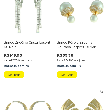
Brinco Zircônia Cristal Lesprit
Brinco Pérola Zircônia
6017517
Dourada Lesprit 6017138
R$149,96
R$89,96
4
x
de
R$37,49
sem juros
2
x
de
R$44,98
sem juros
R$142,46
com
Pix
R$85,46
com
Pix
Comprar
1
/
2