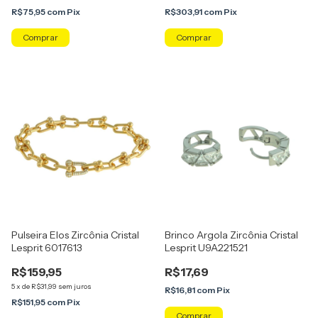
R$75,95
com
Pix
R$303,91
com
Pix
Comprar
Pulseira Elos Zircônia Cristal
Brinco Argola Zircônia Cristal
Lesprit 6017613
Lesprit U9A221521
R$159,95
R$17,69
5
x
de
R$31,99
sem juros
R$16,81
com
Pix
R$151,95
com
Pix