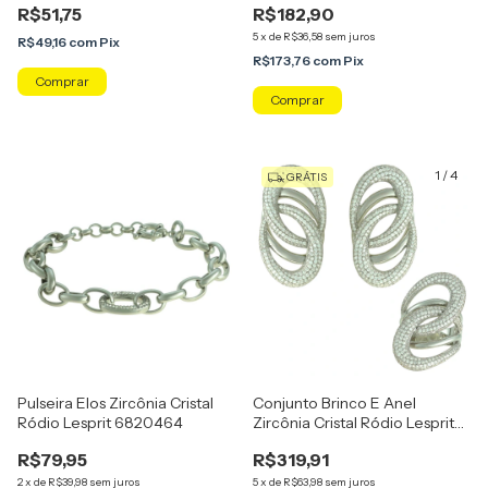
R$51,75
R$182,90
5
x
de
R$36,58
sem juros
R$49,16
com
Pix
R$173,76
com
Pix
Comprar
1
/
4
GRÁTIS
Pulseira Elos Zircônia Cristal
Conjunto Brinco E Anel
Ródio Lesprit 6820464
Zircônia Cristal Ródio Lesprit
6017576
R$79,95
R$319,91
2
x
de
R$39,98
sem juros
5
x
de
R$63,98
sem juros