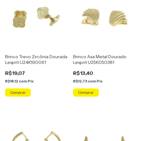
Brinco Trevo Zircônia Dourada
Brinco Asa Metal Dourado
Lesprit U24K190061
Lesprit U25K050381
R$19,07
R$13,40
R$18,12
com
Pix
R$12,73
com
Pix