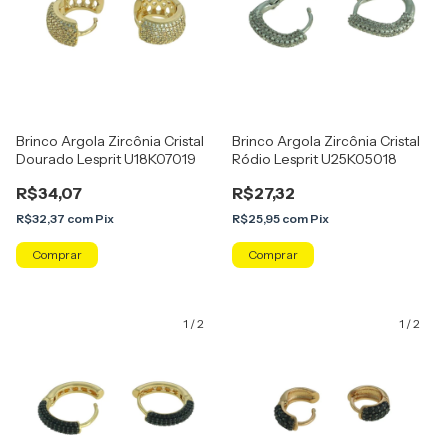
Brinco Argola Zircônia Cristal
Brinco Argola Zircônia Cristal
Dourado Lesprit U18K07019
Ródio Lesprit U25K05018
R$34,07
R$27,32
R$32,37
com
Pix
R$25,95
com
Pix
1
/
2
1
/
2