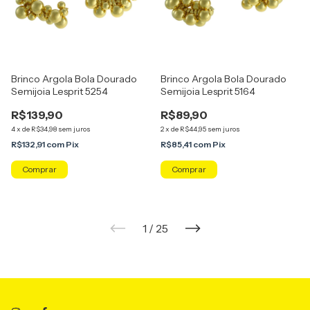
Brinco Argola Bola Dourado
Brinco Argola Bola Dourado
Semijoia Lesprit 5254
Semijoia Lesprit 5164
R$139,90
R$89,90
4
x
de
R$34,98
sem juros
2
x
de
R$44,95
sem juros
R$132,91
com
Pix
R$85,41
com
Pix
1
/
25