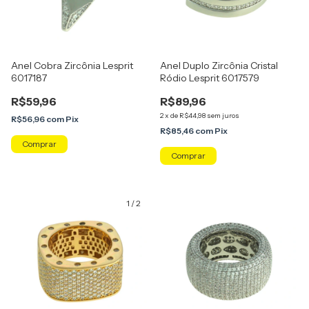
Anel Cobra Zircônia Lesprit
Anel Duplo Zircônia Cristal
6017187
Ródio Lesprit 6017579
R$59,96
R$89,96
2
x
de
R$44,98
sem juros
R$56,96
com
Pix
R$85,46
com
Pix
Comprar
Comprar
1
/
2