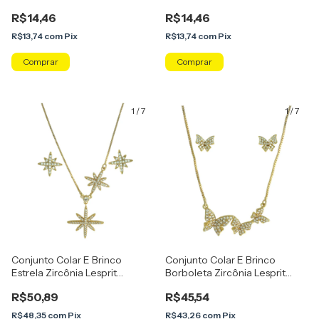
U24K060571
R$14,46
R$14,46
R$13,74
com
Pix
R$13,74
com
Pix
Comprar
Comprar
1
/
7
1
/
7
Conjunto Colar E Brinco
Conjunto Colar E Brinco
Estrela Zircônia Lesprit
Borboleta Zircônia Lesprit
U25K040171
U26K050181
R$50,89
R$45,54
R$48,35
com
Pix
R$43,26
com
Pix