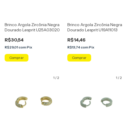
Brinco Argola Zircônia Negra
Brinco Argola Zircônia Negra
Dourado Lesprit U25A03020
Dourado Lesprit U19A11013
R$30,54
R$14,46
R$29,01
com
Pix
R$13,74
com
Pix
1
/
2
1
/
2