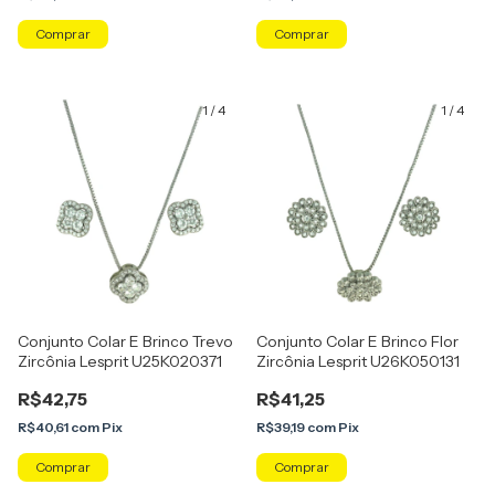
Comprar
Comprar
1
/
4
1
/
4
Conjunto Colar E Brinco Trevo
Conjunto Colar E Brinco Flor
Zircônia Lesprit U25K020371
Zircônia Lesprit U26K050131
R$42,75
R$41,25
R$40,61
com
Pix
R$39,19
com
Pix