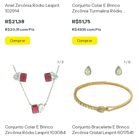
Anel Zircônia Ródio Lesprit
Conjunto Colar E Brinco
102914
Zircônia Turmalina Ródio
Lesprit 103085
R$21,38
R$51,75
R$20,31
com
Pix
R$49,16
com
Pix
Comprar
1
/
3
1
/
6
Conjunto Colar E Brinco
Conjunto Bracelete E Brinco
Zircônia Ródio Lesprit 103084
Zircônia Cristal Lesprit 6017541