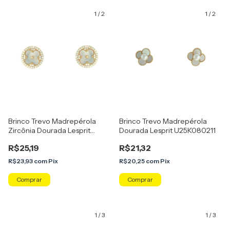
1
/
2
1
/
2
Brinco Trevo Madrepérola
Brinco Trevo Madrepérola
Zircônia Dourada Lesprit
Dourada Lesprit U25K080211
U25K070161
R$25,19
R$21,32
R$23,93
com
Pix
R$20,25
com
Pix
1
/
3
1
/
3