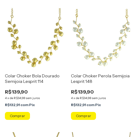
Colar Choker Bola Dourado
Colar Choker Perola Semijoia
Semijoia Lesprit 114
Lesprit 148
R$139,90
R$139,90
4
x
de
R$34,98
sem juros
4
x
de
R$34,98
sem juros
R$132,91
com
Pix
R$132,91
com
Pix