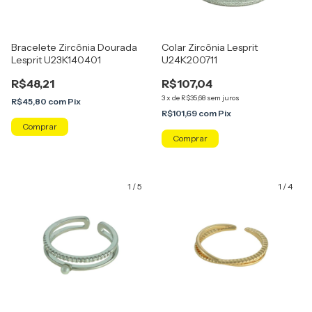
Bracelete Zircônia Dourada
Colar Zircônia Lesprit
Lesprit U23K140401
U24K200711
R$48,21
R$107,04
3
x
de
R$35,68
sem juros
R$45,80
com
Pix
R$101,69
com
Pix
1
/
5
1
/
4