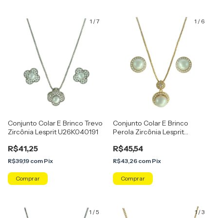
1
/
7
1
/
6
Conjunto Colar E Brinco Trevo
Conjunto Colar E Brinco
Zircônia Lesprit U26K040191
Perola Zircônia Lesprit
U25K050121
R$41,25
R$45,54
R$39,19
com
Pix
R$43,26
com
Pix
Comprar
Comprar
1
/
5
1
/
3