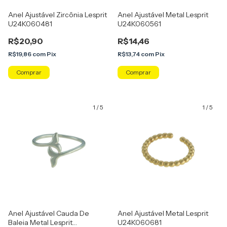
Anel Ajustável Zircônia Lesprit
Anel Ajustável Metal Lesprit
U24K060481
U24K060561
R$20,90
R$14,46
R$19,86
com
Pix
R$13,74
com
Pix
Comprar
Comprar
1
/
5
1
/
5
Anel Ajustável Cauda De
Anel Ajustável Metal Lesprit
Baleia Metal Lesprit
U24K060681