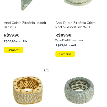
Anel Cobra Zircônia Lesprit
Anel Duplo Zircônia Cristal
6017187
Ródio Lesprit 6017579
R$59,96
R$89,96
2
x
de
R$44,98
sem juros
R$56,96
com
Pix
R$85,46
com
Pix
Comprar
Comprar
1
/
2