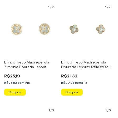
1
/
2
1
/
2
Brinco Trevo Madrepérola
Brinco Trevo Madrepérola
Zircônia Dourada Lesprit
Dourada Lesprit U25K080211
U25K070161
R$25,19
R$21,32
R$23,93
com
Pix
R$20,25
com
Pix
1
/
3
1
/
3