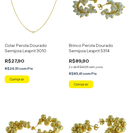
Colar Perola Dourado
Brinco Perola Dourado
Semijoia Lesprit 3010
Semijoia Lesprit 5314
R$27,90
R$89,90
2
x
de
R$44,95
sem juros
R$26,51
com
Pix
R$85,41
com
Pix