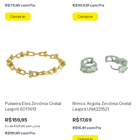
R$75,95
com
Pix
R$303,91
com
Pix
Comprar
Pulseira Elos Zircônia Cristal
Brinco Argola Zircônia Cristal
Lesprit 6017613
Lesprit U9A221521
R$159,95
R$17,69
5
x
de
R$31,99
sem juros
R$16,81
com
Pix
R$151,95
com
Pix