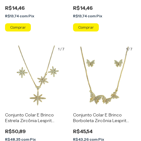
U24K060571
R$14,46
R$14,46
R$13,74
com
Pix
R$13,74
com
Pix
Comprar
Comprar
1
/
7
1
/
7
Conjunto Colar E Brinco
Conjunto Colar E Brinco
Estrela Zircônia Lesprit
Borboleta Zircônia Lesprit
U25K040171
U26K050181
R$50,89
R$45,54
R$48,35
com
Pix
R$43,26
com
Pix