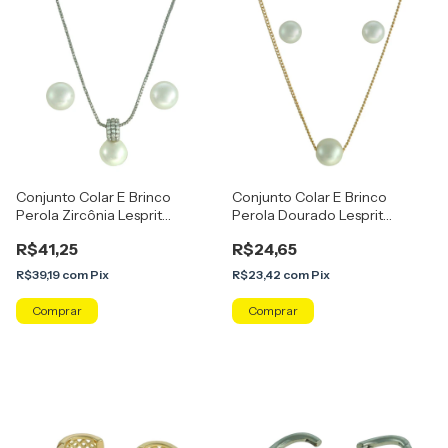
Conjunto Colar E Brinco
Conjunto Colar E Brinco
Perola Zircônia Lesprit
Perola Dourado Lesprit
U26K020021
U26K050121
R$41,25
R$24,65
R$39,19
com
Pix
R$23,42
com
Pix
Comprar