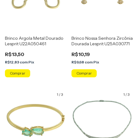
Brinco Argola Metal Dourado
Brinco Nossa Senhora Zircônia
Lesprit U22A050461
Dourada Lesprit U25A030771
R$13,50
R$10,19
R$12,83
com
Pix
R$9,68
com
Pix
1
/
3
1
/
3