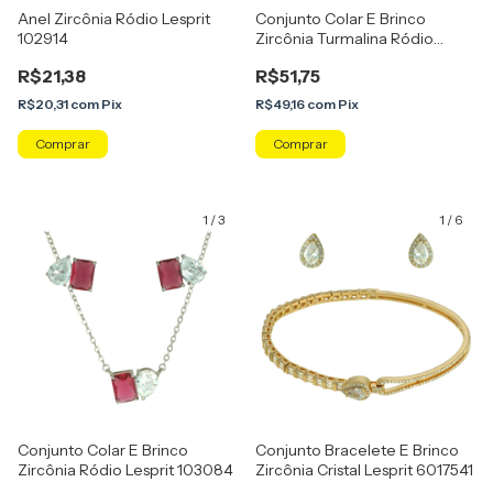
Anel Zircônia Ródio Lesprit
Conjunto Colar E Brinco
102914
Zircônia Turmalina Ródio
Lesprit 103085
R$21,38
R$51,75
R$20,31
com
Pix
R$49,16
com
Pix
Comprar
1
/
3
1
/
6
Conjunto Colar E Brinco
Conjunto Bracelete E Brinco
Zircônia Ródio Lesprit 103084
Zircônia Cristal Lesprit 6017541