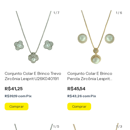
1
/
7
1
/
6
Conjunto Colar E Brinco Trevo
Conjunto Colar E Brinco
Zircônia Lesprit U26K040191
Perola Zircônia Lesprit
U25K050121
R$41,25
R$45,54
R$39,19
com
Pix
R$43,26
com
Pix
Comprar
Comprar
1
/
5
1
/
3