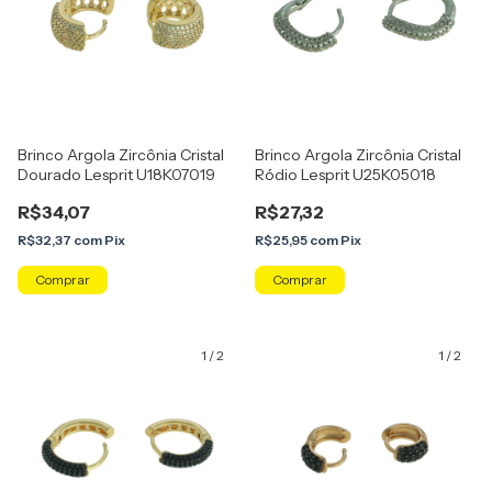
Brinco Argola Zircônia Cristal
Brinco Argola Zircônia Cristal
Dourado Lesprit U18K07019
Ródio Lesprit U25K05018
R$34,07
R$27,32
R$32,37
com
Pix
R$25,95
com
Pix
1
/
2
1
/
2