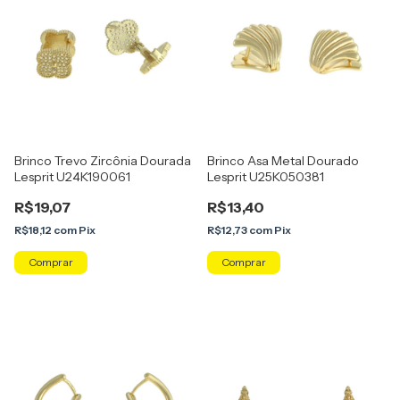
Brinco Trevo Zircônia Dourada
Brinco Asa Metal Dourado
Lesprit U24K190061
Lesprit U25K050381
R$19,07
R$13,40
R$18,12
com
Pix
R$12,73
com
Pix