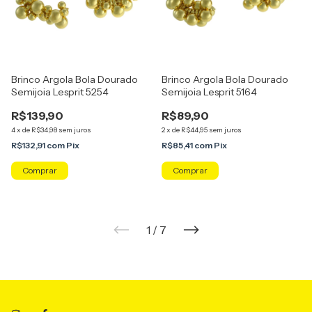
Brinco Argola Bola Dourado
Brinco Argola Bola Dourado
Semijoia Lesprit 5254
Semijoia Lesprit 5164
R$139,90
R$89,90
4
x
de
R$34,98
sem juros
2
x
de
R$44,95
sem juros
R$132,91
com
Pix
R$85,41
com
Pix
1
/
7