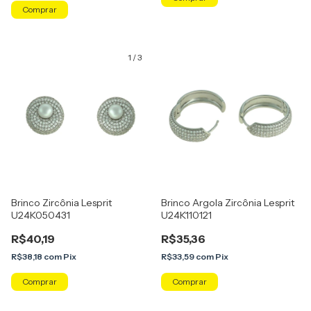
Comprar
1
/
3
Brinco Zircônia Lesprit
Brinco Argola Zircônia Lesprit
U24K050431
U24K110121
R$40,19
R$35,36
R$38,18
com
Pix
R$33,59
com
Pix
Comprar