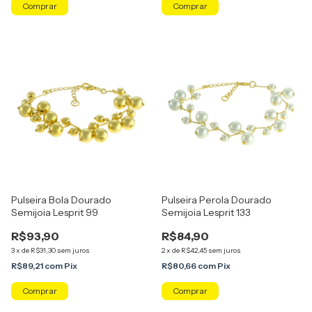
Pulseira Bola Dourado
Pulseira Perola Dourado
Semijoia Lesprit 99
Semijoia Lesprit 133
R$93,90
R$84,90
3
x
de
R$31,30
sem juros
2
x
de
R$42,45
sem juros
R$89,21
com
Pix
R$80,66
com
Pix