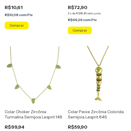
R$10,61
R$72,90
2
x
de
R$36,45
sem juros
R$10,08
com
Pix
R$69,26
com
Pix
Comprar
Colar Choker Zircônia
Colar Peixe Zircônia Colorida
Turmalina Semijoia Lesprit 148
Semijoia Lesprit 846
R$99,94
R$59,90