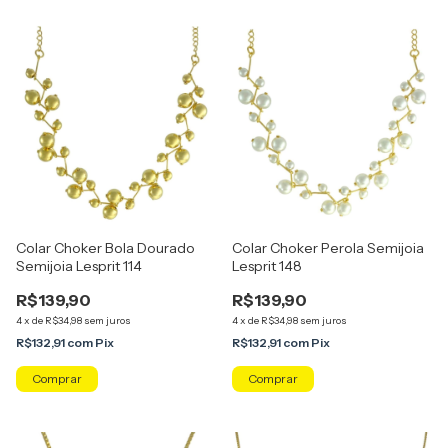
Colar Choker Bola Dourado
Colar Choker Perola Semijoia
Semijoia Lesprit 114
Lesprit 148
R$139,90
R$139,90
4
x
de
R$34,98
sem juros
4
x
de
R$34,98
sem juros
R$132,91
com
Pix
R$132,91
com
Pix