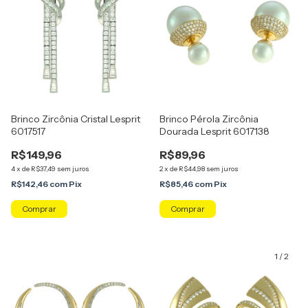
Brinco Zircônia Cristal Lesprit
Brinco Pérola Zircônia
6017517
Dourada Lesprit 6017138
R$149,96
R$89,96
4
x
de
R$37,49
sem juros
2
x
de
R$44,98
sem juros
R$142,46
com
Pix
R$85,46
com
Pix
Comprar
1
/
2