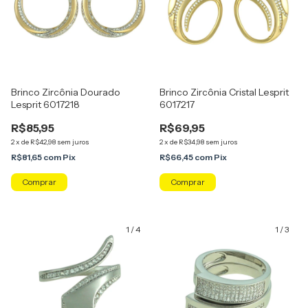
Brinco Zircônia Dourado
Brinco Zircônia Cristal Lesprit
Lesprit 6017218
6017217
R$85,95
R$69,95
2
x
de
R$42,98
sem juros
2
x
de
R$34,98
sem juros
R$81,65
com
Pix
R$66,45
com
Pix
Comprar
1
/
4
1
/
3