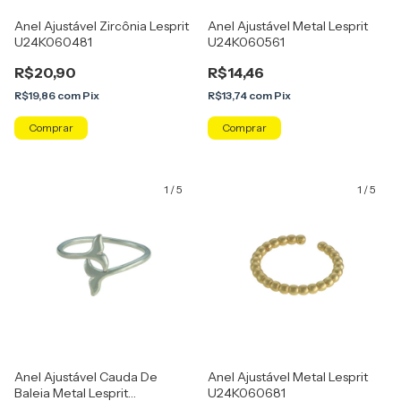
Anel Ajustável Zircônia Lesprit
Anel Ajustável Metal Lesprit
U24K060481
U24K060561
R$20,90
R$14,46
R$19,86
com
Pix
R$13,74
com
Pix
Comprar
Comprar
1
/
5
1
/
5
Anel Ajustável Cauda De
Anel Ajustável Metal Lesprit
Baleia Metal Lesprit
U24K060681