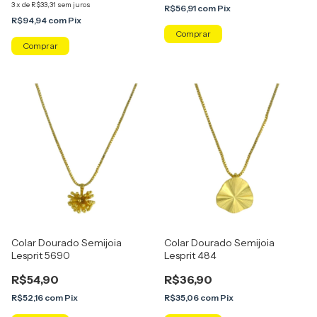
3
x
de
R$33,31
sem juros
R$56,91
com
Pix
R$94,94
com
Pix
Colar Dourado Semijoia
Colar Dourado Semijoia
Lesprit 5690
Lesprit 484
R$54,90
R$36,90
R$52,16
com
Pix
R$35,06
com
Pix