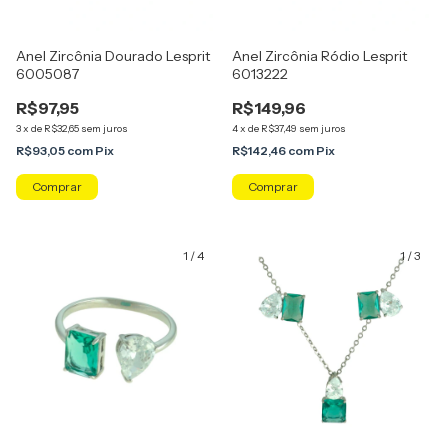
Anel Zircônia Dourado Lesprit
Anel Zircônia Ródio Lesprit
6005087
6013222
R$97,95
R$149,96
3
x
de
R$32,65
sem juros
4
x
de
R$37,49
sem juros
R$93,05
com
Pix
R$142,46
com
Pix
Comprar
Comprar
1
/
4
1
/
3