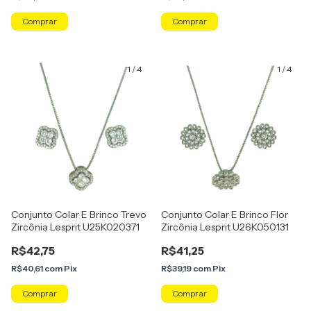
Comprar
Comprar
1
/
4
1
/
4
Conjunto Colar E Brinco Trevo
Conjunto Colar E Brinco Flor
Zircônia Lesprit U25K020371
Zircônia Lesprit U26K050131
R$42,75
R$41,25
R$40,61
com
Pix
R$39,19
com
Pix