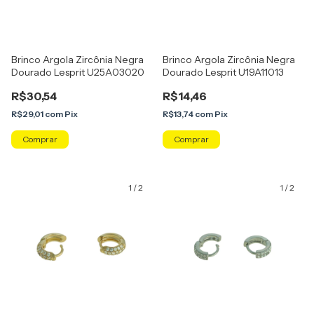
Brinco Argola Zircônia Negra
Brinco Argola Zircônia Negra
Dourado Lesprit U25A03020
Dourado Lesprit U19A11013
R$30,54
R$14,46
R$29,01
com
Pix
R$13,74
com
Pix
1
/
2
1
/
2