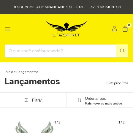
DESDE 2003 | ACOMPANHANDO SEUS MELHORES MOMENTOS
0
Início
>
Lançamentos
Lançamentos
390 produtos
Ordenar por:
Filtrar
Mais novo ao mais antigo
1
/
2
1
/
2