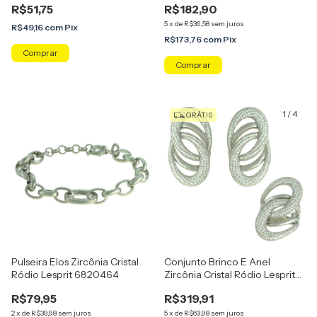
R$51,75
R$182,90
5
x
de
R$36,58
sem juros
R$49,16
com
Pix
R$173,76
com
Pix
Comprar
1
/
4
GRÁTIS
Pulseira Elos Zircônia Cristal
Conjunto Brinco E Anel
Ródio Lesprit 6820464
Zircônia Cristal Ródio Lesprit
6017576
R$79,95
R$319,91
2
x
de
R$39,98
sem juros
5
x
de
R$63,98
sem juros