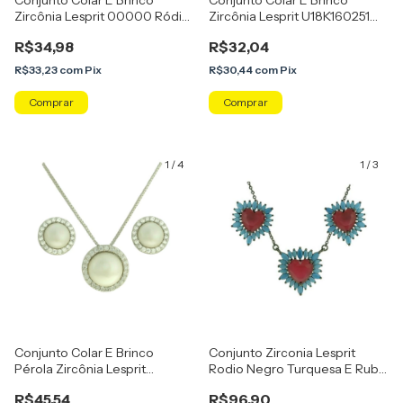
Conjunto Colar E Brinco
Conjunto Colar E Brinco
Zircônia Lesprit 00000 Ródio
Zircônia Lesprit U18K160251
Negro Verde
Dourado Cristal
R$34,98
R$32,04
R$33,23
com
Pix
R$30,44
com
Pix
1
/
4
1
/
3
Conjunto Colar E Brinco
Conjunto Zirconia Lesprit
Pérola Zircônia Lesprit
Rodio Negro Turquesa E Rubi
U16K070061 Ródio Cristal
Leitosa
R$45,54
R$96,90