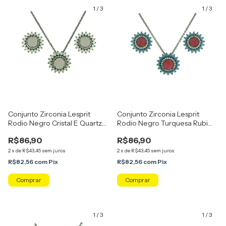
1
/
3
1
/
3
Conjunto Zirconia Lesprit
Conjunto Zirconia Lesprit
Rodio Negro Cristal E Quartzo
Rodio Negro Turquesa Rubi
Rosa Leitosa
Leitosa
R$86,90
R$86,90
2
x
de
R$43,45
sem juros
2
x
de
R$43,45
sem juros
R$82,56
com
Pix
R$82,56
com
Pix
1
/
3
1
/
3