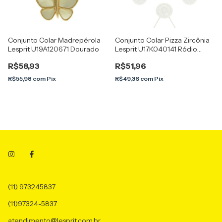
Conjunto Colar Madrepérola
Conjunto Colar Pizza Zircônia
Lesprit U19A120671 Dourado
Lesprit U17K040141 Ródio
Cristal
R$58,93
R$51,96
R$55,98
com
Pix
R$49,36
com
Pix
(11) 973245837
(11)97324-5837
atendimento@lesprit.com.br