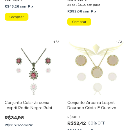
3
x
de
R$32,30
sem juros
R$43,26
com
Pix
R$92,06
com
Pix
Comprar
1
/
3
1
/
3
Conjunto Colar Zirconia
Conjunto Zirconia Lesprit
Lesprit Rodio Negro Rubi
Dourado Cristal E Quartzo
Rosa Leitosa
R$34,98
R$74,89
R$52,42
30
% OFF
R$33,23
com
Pix