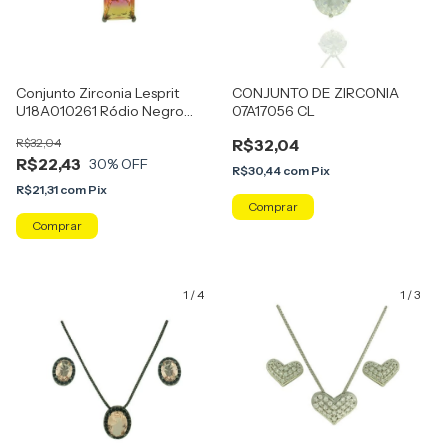
Conjunto Zirconia Lesprit
CONJUNTO DE ZIRCONIA
U18A010261 Ródio Negro
07A17056 CL
Rainbow Rosa E Amarelo
R$32,04
R$32,04
R$22,43
30
% OFF
R$30,44
com
Pix
R$21,31
com
Pix
1
/
4
1
/
3