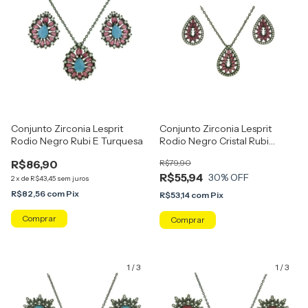
Conjunto Zirconia Lesprit
Conjunto Zirconia Lesprit
Rodio Negro Rubi E Turquesa
Rodio Negro Cristal Rubi
Leitosa
R$86,90
R$79,90
R$55,94
30
% OFF
2
x
de
R$43,45
sem juros
R$82,56
com
Pix
R$53,14
com
Pix
1
/
3
1
/
3