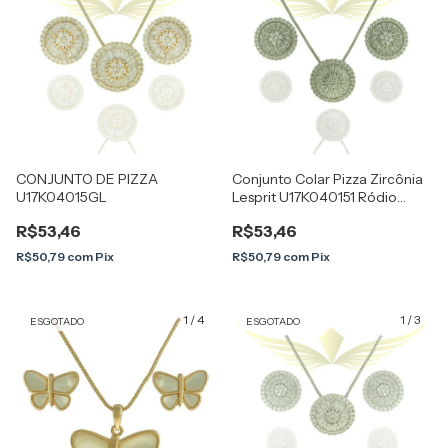
CONJUNTO DE PIZZA
Conjunto Colar Pizza Zircônia
U17K04015GL
Lesprit U17K040151 Ródio
Cristal
R$53,46
R$53,46
R$50,79
com
Pix
R$50,79
com
Pix
1
/
4
1
/
3
ESGOTADO
ESGOTADO