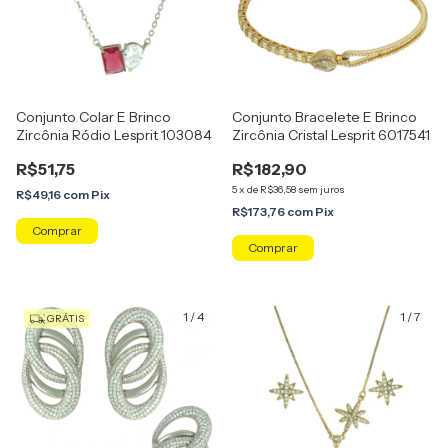
Conjunto Colar E Brinco
Conjunto Bracelete E Brinco
Zircônia Ródio Lesprit 103084
Zircônia Cristal Lesprit 6017541
R$51,75
R$182,90
5
x
de
R$36,58
sem juros
R$49,16
com
Pix
R$173,76
com
Pix
Comprar
1
/
4
1
/
7
GRÁTIS