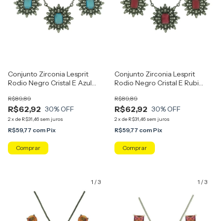
Conjunto Zirconia Lesprit
Conjunto Zirconia Lesprit
Rodio Negro Cristal E Azul
Rodio Negro Cristal E Rubi
Leitoso
Leitosa
R$89,89
R$89,89
R$62,92
R$62,92
30
% OFF
30
% OFF
2
x
de
R$31,46
sem juros
2
x
de
R$31,46
sem juros
R$59,77
com
Pix
R$59,77
com
Pix
1
/
3
1
/
3