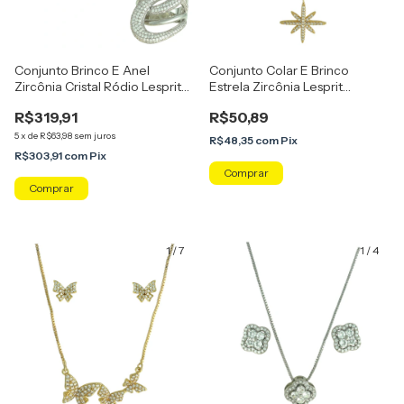
Conjunto Brinco E Anel
Conjunto Colar E Brinco
Zircônia Cristal Ródio Lesprit
Estrela Zircônia Lesprit
6017576
U25K040171
R$319,91
R$50,89
5
x
de
R$63,98
sem juros
R$48,35
com
Pix
R$303,91
com
Pix
Comprar
Comprar
1
/
7
1
/
4