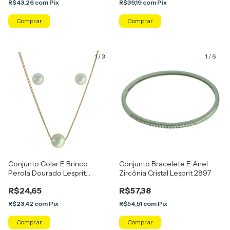
R$43,26
com
Pix
R$39,19
com
Pix
Comprar
Comprar
1
/
3
1
/
6
Conjunto Colar E Brinco
Conjunto Bracelete E Anel
Perola Dourado Lesprit
Zircônia Cristal Lesprit 2897
U26K050121
R$24,65
R$57,38
R$23,42
com
Pix
R$54,51
com
Pix
Comprar