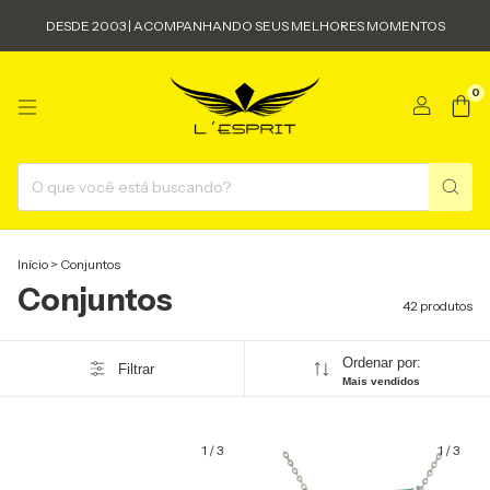
DESDE 2003 | ACOMPANHANDO SEUS MELHORES MOMENTOS
0
Início
>
Conjuntos
Conjuntos
42 produtos
Ordenar por:
Filtrar
Mais vendidos
1
/
3
1
/
3