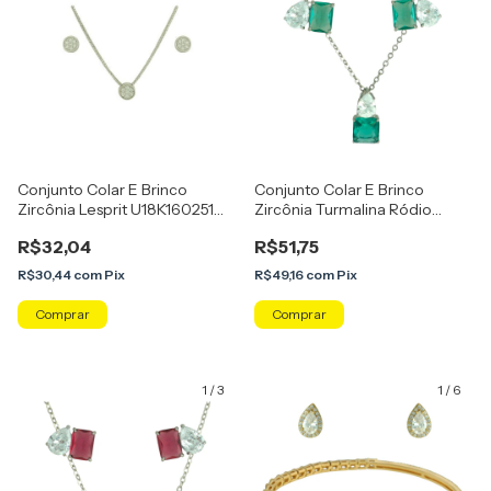
Conjunto Colar E Brinco
Conjunto Colar E Brinco
Zircônia Lesprit U18K160251
Zircônia Turmalina Ródio
Ródio Cristal
Lesprit 103085
R$32,04
R$51,75
R$30,44
com
Pix
R$49,16
com
Pix
1
/
3
1
/
6