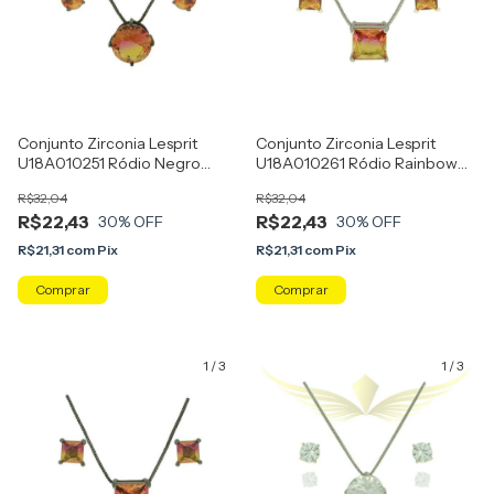
Conjunto Zirconia Lesprit
Conjunto Zirconia Lesprit
U18A010251 Ródio Negro
U18A010261 Ródio Rainbow
Rainbow Rosa E Amarelo
Rosa E Amarelo
R$32,04
R$32,04
R$22,43
R$22,43
30
% OFF
30
% OFF
R$21,31
com
Pix
R$21,31
com
Pix
1
/
3
1
/
3