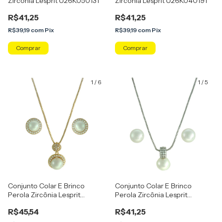
Zircônia Lesprit U26K050131
Zircônia Lesprit U26K040191
R$41,25
R$41,25
R$39,19
com
Pix
R$39,19
com
Pix
Comprar
1
/
6
1
/
5
Conjunto Colar E Brinco
Conjunto Colar E Brinco
Perola Zircônia Lesprit
Perola Zircônia Lesprit
U25K050121
U26K020021
R$45,54
R$41,25