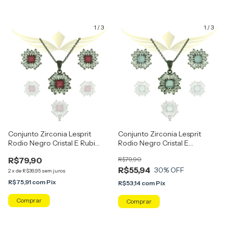
1
/
3
1
/
3
Conjunto Zirconia Lesprit
Conjunto Zirconia Lesprit
Rodio Negro Cristal E Rubi
Rodio Negro Cristal E
Leitoso
Turmalina Leitosa
R$79,90
R$79,90
R$55,94
30
% OFF
2
x
de
R$39,95
sem juros
R$75,91
com
Pix
R$53,14
com
Pix