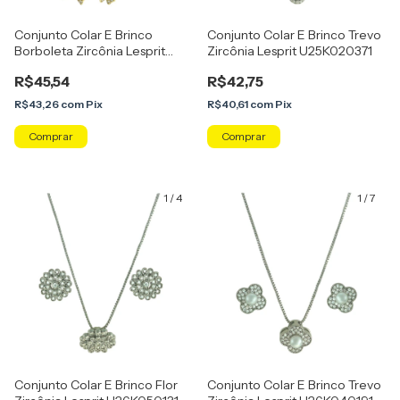
Conjunto Colar E Brinco
Conjunto Colar E Brinco Trevo
Borboleta Zircônia Lesprit
Zircônia Lesprit U25K020371
U26K050181
R$45,54
R$42,75
R$43,26
com
Pix
R$40,61
com
Pix
Comprar
1
/
4
1
/
7
Conjunto Colar E Brinco Flor
Conjunto Colar E Brinco Trevo