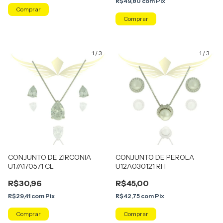
R$49,80
com
Pix
1
/
3
1
/
3
CONJUNTO DE ZIRCONIA
CONJUNTO DE PEROLA
U17A170571 CL
U12A030121 RH
R$30,96
R$45,00
R$29,41
com
Pix
R$42,75
com
Pix