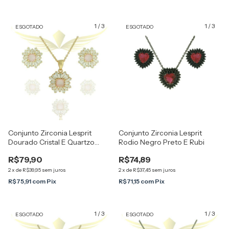
1
/
3
1
/
3
ESGOTADO
ESGOTADO
Conjunto Zirconia Lesprit
Conjunto Zirconia Lesprit
Dourado Cristal E Quartzo
Rodio Negro Preto E Rubi
Rosa Leitosa
R$79,90
R$74,89
2
x
de
R$39,95
sem juros
2
x
de
R$37,45
sem juros
R$75,91
com
Pix
R$71,15
com
Pix
1
/
3
1
/
3
ESGOTADO
ESGOTADO