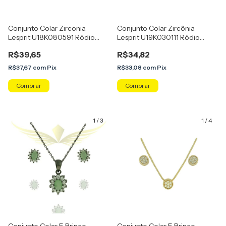
Conjunto Colar Zirconia
Conjunto Colar Zircônia
Lesprit U18K080591 Ródio
Lesprit U19K030111 Ródio
Negro Morganita
Cristal
R$39,65
R$34,82
R$37,67
com
Pix
R$33,08
com
Pix
1
/
3
1
/
4