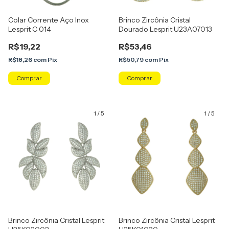
Colar Corrente Aço Inox
Brinco Zircônia Cristal
Lesprit C 014
Dourado Lesprit U23A07013
R$19,22
R$53,46
R$18,26
com
Pix
R$50,79
com
Pix
1
/
5
1
/
5
Brinco Zircônia Cristal Lesprit
Brinco Zircônia Cristal Lesprit