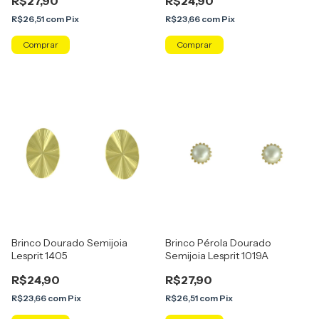
R$27,90
R$24,90
R$26,51
com
Pix
R$23,66
com
Pix
Brinco Dourado Semijoia
Brinco Pérola Dourado
Lesprit 1405
Semijoia Lesprit 1019A
R$24,90
R$27,90
R$23,66
com
Pix
R$26,51
com
Pix