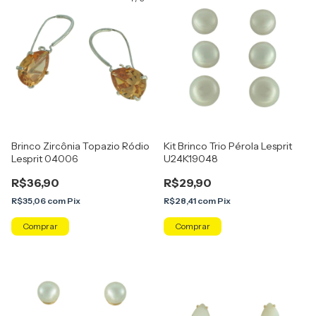
Brinco Zircônia Topazio Ródio
Kit Brinco Trio Pérola Lesprit
Lesprit 04006
U24K19048
R$36,90
R$29,90
R$35,06
com
Pix
R$28,41
com
Pix