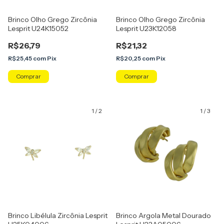
Brinco Olho Grego Zircônia
Brinco Olho Grego Zircônia
Lesprit U24K15052
Lesprit U23K12058
R$26,79
R$21,32
R$25,45
com
Pix
R$20,25
com
Pix
1
/
2
1
/
3
Brinco Libélula Zircônia Lesprit
Brinco Argola Metal Dourado