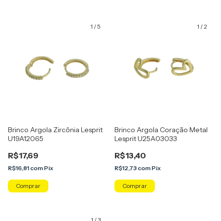
1
/
5
1
/
2
Brinco Argola Zircônia Lesprit
Brinco Argola Coração Metal
U19A12065
Lesprit U25A03033
R$17,69
R$13,40
R$16,81
com
Pix
R$12,73
com
Pix
Comprar
Comprar
1
/
3