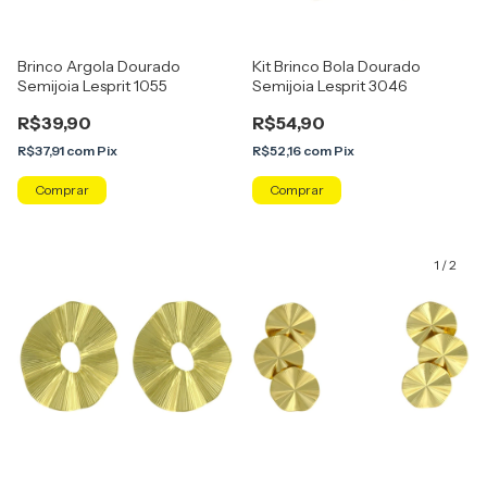
Brinco Argola Dourado
Kit Brinco Bola Dourado
Semijoia Lesprit 1055
Semijoia Lesprit 3046
R$39,90
R$54,90
R$37,91
com
Pix
R$52,16
com
Pix
1
/
2