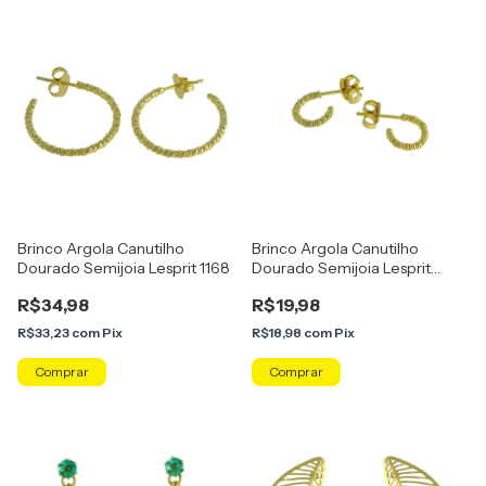
Brinco Argola Canutilho
Brinco Argola Canutilho
Dourado Semijoia Lesprit 1168
Dourado Semijoia Lesprit
12140098
R$34,98
R$19,98
R$33,23
com
Pix
R$18,98
com
Pix