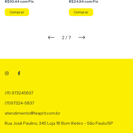
R$30,44
com
Pix
R$24,94
com
Pix
2
/
7
(11) 973245837
(11)97324-5837
atendimento@lesprit.com.br
Rua José Paulino, 345 Loja 18 Bom Retiro - São Paulo/SP