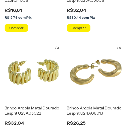
U25K04006
Lesprit U23A05006
R$16,61
R$32,04
R$15,78
com
Pix
R$30,44
com
Pix
Comprar
1
/
3
1
/
5
Brinco Argola Metal Dourado
Brinco Argola Metal Dourado
Lesprit U23A05022
Lesprit U24A06013
R$32,04
R$26,25