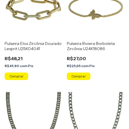
Pulseira Elos Zircônia Dourado
Pulseira Riviera Borboleta
Lesprit U25K04041
Zircônia U24K18086
R$48,21
R$27,00
R$45,80
com
Pix
R$25,65
com
Pix
Comprar