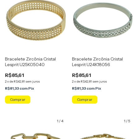
Bracelete Zircônia Cristal
Bracelete Zircônia Cristal
Lesprit U25K05040
Lesprit U24K18056
R$85,61
R$85,61
2
x
de
R$42,81
sem juros
2
x
de
R$42,81
sem juros
R$81,33
com
Pix
R$81,33
com
Pix
Comprar
Comprar
1
/
4
1
/
5