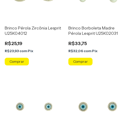
Brinco Pérola Zircônia Lesprit
Brinco Borboleta Madre
U25K04012
Pérola Lesprit U25K02031
R$25,19
R$33,75
R$23,93
com
Pix
R$32,06
com
Pix