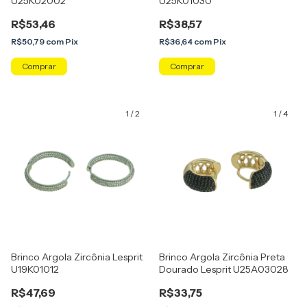
U25K02002
U25K01030
R$53,46
R$38,57
R$50,79
com
Pix
R$36,64
com
Pix
Comprar
Comprar
1
/
2
1
/
4
Brinco Argola Zircônia Lesprit
Brinco Argola Zircônia Preta
U19K01012
Dourado Lesprit U25A03028
R$47,69
R$33,75