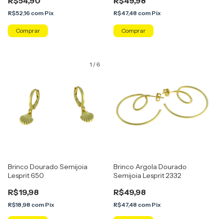
R$54,90
R$49,98
R$52,16
com
Pix
R$47,48
com
Pix
1
/
6
Brinco Dourado Semijoia
Brinco Argola Dourado
Lesprit 650
Semijoia Lesprit 2332
R$19,98
R$49,98
R$18,98
com
Pix
R$47,48
com
Pix