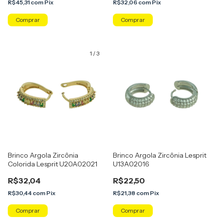
R$45,31
com
Pix
R$32,06
com
Pix
Comprar
1
/
3
Brinco Argola Zircônia
Brinco Argola Zircônia Lesprit
Colorida Lesprit U20A02021
U13A02016
R$32,04
R$22,50
R$30,44
com
Pix
R$21,38
com
Pix