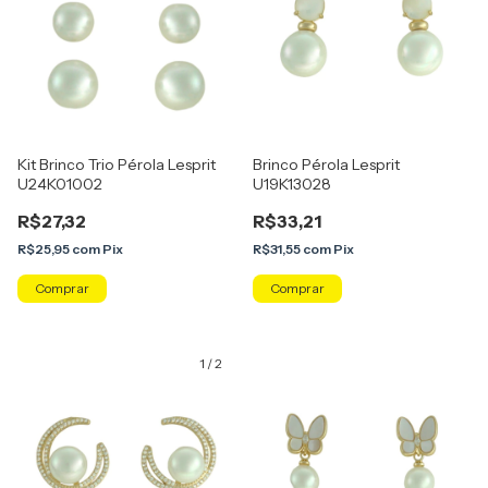
Kit Brinco Trio Pérola Lesprit
Brinco Pérola Lesprit
U24K01002
U19K13028
R$27,32
R$33,21
R$25,95
com
Pix
R$31,55
com
Pix
1
/
2