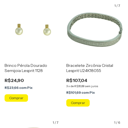
1
/
7
Brinco Pérola Dourado
Bracelete Zircônia Cristal
Semijoia Lesprit 1128
Lesprit U24K18055
R$24,90
R$107,04
3
x
de
R$35,68
sem juros
R$23,66
com
Pix
R$101,69
com
Pix
Comprar
1
/
7
1
/
6