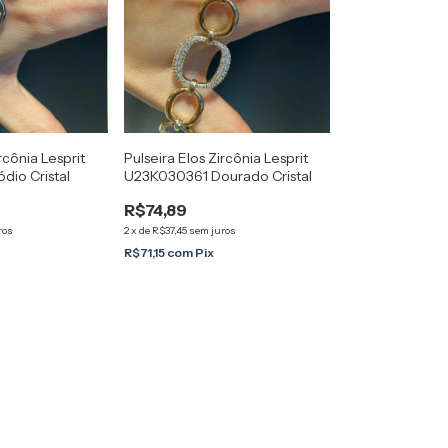
rcônia Lesprit
Pulseira Elos Zircônia Lesprit
io Cristal
U23K030361 Dourado Cristal
R$74,89
ros
2
x
de
R$37,45
sem juros
R$71,15
com
Pix