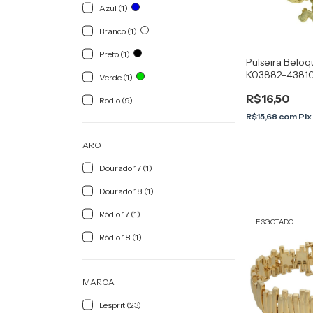
Azul (1)
Branco (1)
Preto (1)
Pulseira Beloqu
K03882-4381
Verde (1)
Marrom
R$16,50
Rodio (9)
R$15,68
com
Pix
ARO
Dourado 17 (1)
Dourado 18 (1)
Ródio 17 (1)
ESGOTADO
Ródio 18 (1)
MARCA
Lesprit (23)