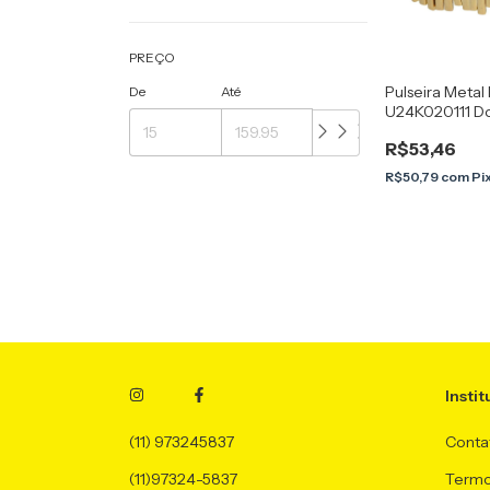
PREÇO
Pulseira Metal 
De
Até
U24K020111 D
R$53,46
R$50,79
com
Pi
Instit
(11) 973245837
Conta
(11)97324-5837
Termo