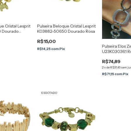
e Cristal Lesprit
Pulseira Beloque Cristal Lesprit
0 Dourado
K03882-50650 Dourado Rosa
R$15,00
Pulseira Elos Zi
R$14,25
com
Pix
U23K030361 Ród
R$74,89
2
x
de
R$37,45
sem ju
R$71,15
com
Pix
ESGOTADO