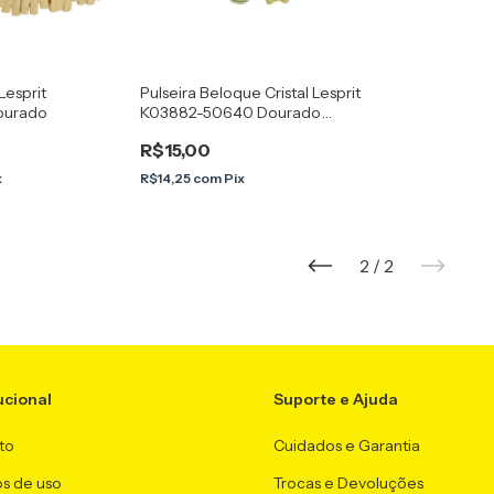
Lesprit
Pulseira Beloque Cristal Lesprit
ourado
K03882-50640 Dourado
Verde
R$15,00
x
R$14,25
com
Pix
2
/
2
ucional
Suporte e Ajuda
to
Cuidados e Garantia
s de uso
Trocas e Devoluções