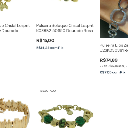
e Cristal Lesprit
Pulseira Beloque Cristal Lesprit
0 Dourado
K03882-50650 Dourado Rosa
R$15,00
Pulseira Elos Zi
R$14,25
com
Pix
U23K030361 Ród
R$74,89
2
x
de
R$37,45
sem ju
R$71,15
com
Pix
ESGOTADO