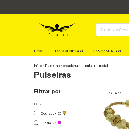
HOME
MAIS VENDIDOS
LANÇAMENTOS
Início
>
Pulseiras
>
breadcrumbs.pulseira-metal
Pulseiras
Filtrar por
ESGOTADO
COR
Dourado (10)
Fúcsia (2)