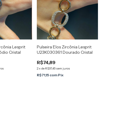
rcônia Lesprit
Pulseira Elos Zircônia Lesprit
io Cristal
U23K030361 Dourado Cristal
R$74,89
ros
2
x
de
R$37,45
sem juros
R$71,15
com
Pix