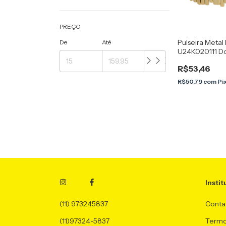
PREÇO
Pulseira Metal 
De
Até
U24K020111 D
R$53,46
R$50,79
com
Pi
Instit
(11) 973245837
Conta
(11)97324-5837
Termo