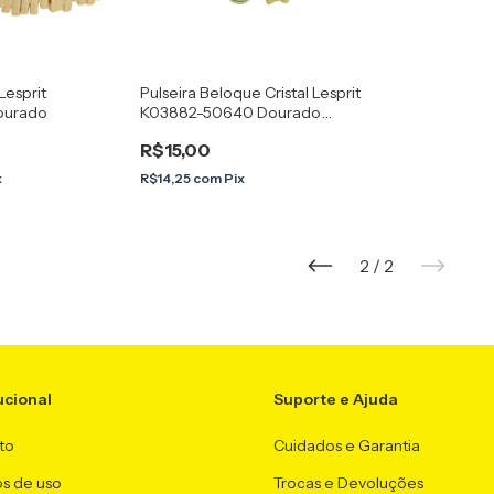
Lesprit
Pulseira Beloque Cristal Lesprit
ourado
K03882-50640 Dourado
Verde
R$15,00
x
R$14,25
com
Pix
2
/
2
ucional
Suporte e Ajuda
to
Cuidados e Garantia
s de uso
Trocas e Devoluções