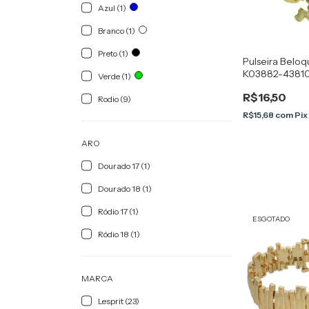
Azul (1)
Branco (1)
Preto (1)
Pulseira Beloqu
K03882-4381
Verde (1)
Marrom
R$16,50
Rodio (9)
R$15,68
com
Pix
ARO
Dourado 17 (1)
Dourado 18 (1)
Ródio 17 (1)
ESGOTADO
Ródio 18 (1)
MARCA
Lesprit (23)