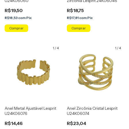
U24K06060
Zircônia Lesprit 24K06046
R$19,50
R$18,75
R$18,53
com
Pix
R$17,81
com
Pix
Comprar
Comprar
1
/
4
1
/
4
Anel Metal Ajustável Lesprit
Anel Zircônia Cristal Lesprit
U24K06076
U24K06074
R$14,46
R$23,04