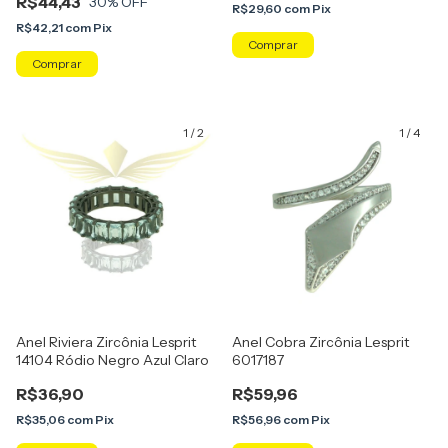
R$44,43
30
% OFF
R$29,60
com
Pix
R$42,21
com
Pix
Comprar
Comprar
1
/
2
1
/
4
Anel Riviera Zircônia Lesprit
Anel Cobra Zircônia Lesprit
14104 Ródio Negro Azul Claro
6017187
R$36,90
R$59,96
R$35,06
com
Pix
R$56,96
com
Pix