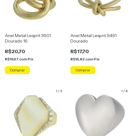
Anel Metal Lesprit 9501
Anel Metal Lesprit 9461
Dourado 16
Dourado
R$20,70
R$17,70
R$19,67
com
Pix
R$16,82
com
Pix
Comprar
1
/
3
1
/
4