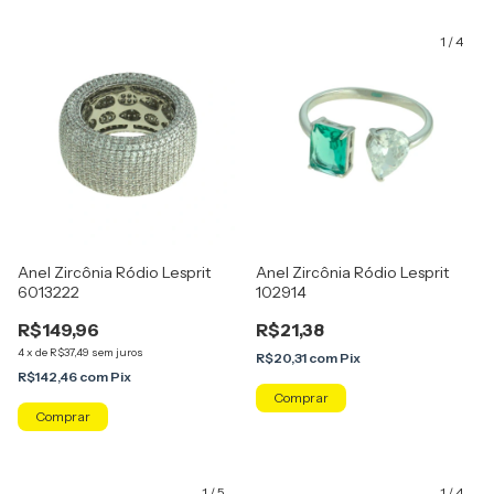
1
/
4
Anel Zircônia Ródio Lesprit
Anel Zircônia Ródio Lesprit
6013222
102914
R$149,96
R$21,38
4
x
de
R$37,49
sem juros
R$20,31
com
Pix
R$142,46
com
Pix
Comprar
Comprar
1
/
5
1
/
4