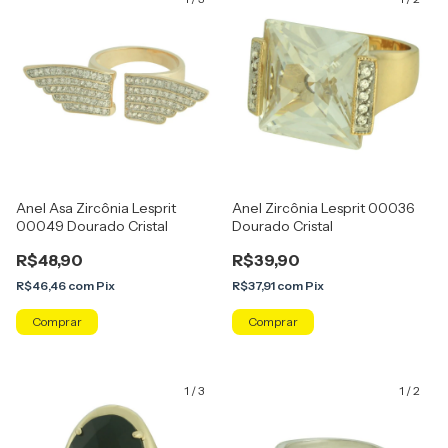
Anel Asa Zircônia Lesprit
Anel Zircônia Lesprit 00036
00049 Dourado Cristal
Dourado Cristal
R$48,90
R$39,90
R$46,46
com
Pix
R$37,91
com
Pix
Comprar
Comprar
1
/
3
1
/
2