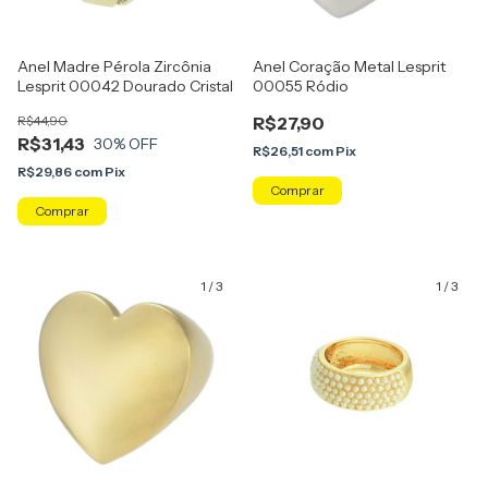
Anel Madre Pérola Zircônia
Anel Coração Metal Lesprit
Lesprit 00042 Dourado Cristal
00055 Ródio
R$44,90
R$27,90
R$31,43
30
% OFF
R$26,51
com
Pix
R$29,86
com
Pix
Comprar
Comprar
1
/
3
1
/
3