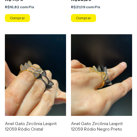
R$16,82
com
Pix
R$21,09
com
Pix
Comprar
1
/
3
1
/
3
Anel Gato Zircônia Lesprit
Anel Gato Zircônia Lesprit
12059 Ródio Cristal
12059 Ródio Negro Preto