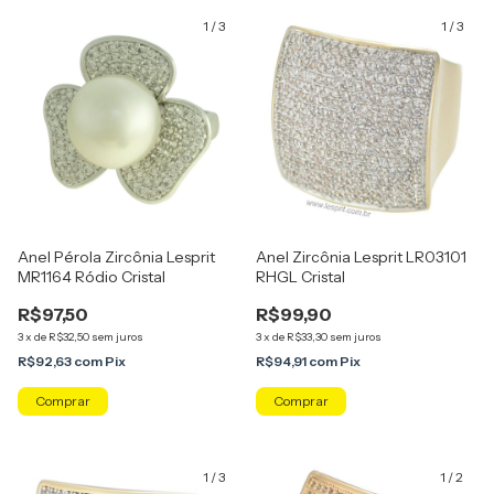
1
/
3
1
/
3
Anel Pérola Zircônia Lesprit
Anel Zircônia Lesprit LR03101
MR1164 Ródio Cristal
RHGL Cristal
R$97,50
R$99,90
3
x
de
R$32,50
sem juros
3
x
de
R$33,30
sem juros
R$92,63
com
Pix
R$94,91
com
Pix
Comprar
Comprar
1
/
3
1
/
2