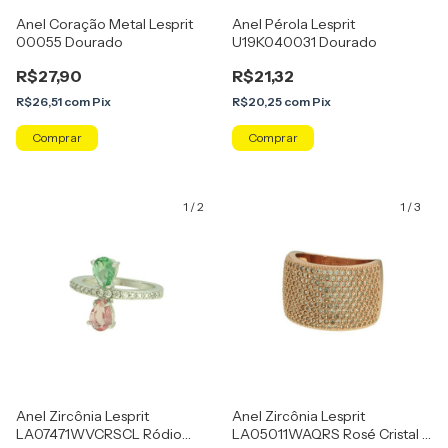
Anel Coração Metal Lesprit
Anel Pérola Lesprit
00055 Dourado
U19K040031 Dourado
R$27,90
R$21,32
R$26,51
com
Pix
R$20,25
com
Pix
Comprar
Comprar
1
/
2
1
/
3
Anel Zircônia Lesprit
Anel Zircônia Lesprit
LA07471WVCRSCL Ródio
LA05011WAQRS Rosé Cristal E