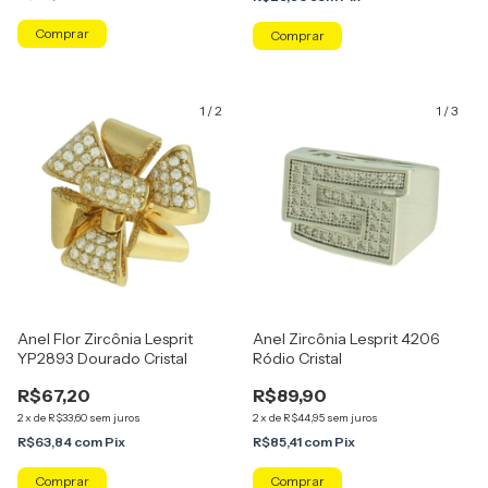
Comprar
Comprar
1
/
2
1
/
3
Anel Flor Zircônia Lesprit
Anel Zircônia Lesprit 4206
YP2893 Dourado Cristal
Ródio Cristal
R$67,20
R$89,90
2
x
de
R$33,60
sem juros
2
x
de
R$44,95
sem juros
R$63,84
com
Pix
R$85,41
com
Pix
Comprar
Comprar