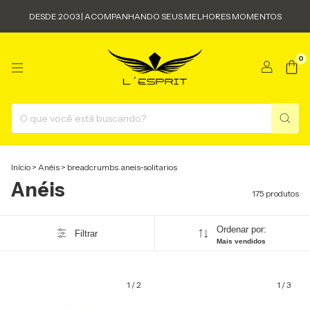
DESDE 2003 | ACOMPANHANDO SEUS MELHORES MOMENTOS
0
Início
>
Anéis
>
breadcrumbs.aneis-solitarios
Anéis
175 produtos
Ordenar por:
Filtrar
Mais vendidos
1
/
2
1
/
3