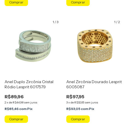
Comprar
Comprar
1
/
3
1
/
2
Anel Duplo Zircônia Cristal
Anel Zircônia Dourado Lesprit
Ródio Lesprit 6017579
6005087
R$89,96
R$97,95
2
x
de
R$44,98
sem juros
3
x
de
R$32,65
sem juros
R$85,46
com
Pix
R$93,05
com
Pix
Comprar
Comprar