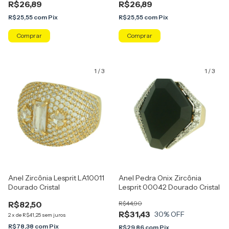
R$26,89
R$26,89
R$25,55
com
Pix
R$25,55
com
Pix
Comprar
Comprar
1
/
3
1
/
3
Anel Zircônia Lesprit LA10011
Anel Pedra Onix Zircônia
Dourado Cristal
Lesprit 00042 Dourado Cristal
R$82,50
R$44,90
R$31,43
30
% OFF
2
x
de
R$41,25
sem juros
R$78,38
com
Pix
R$29,86
com
Pix