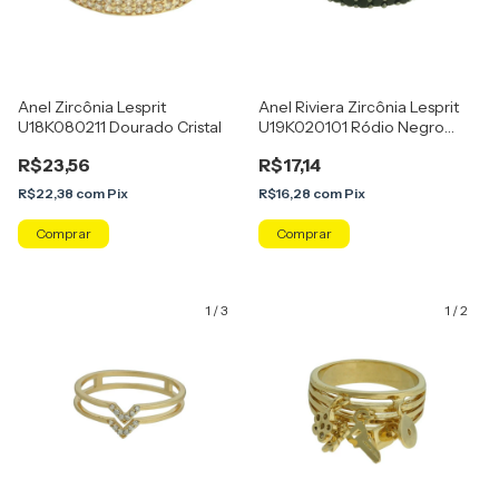
Anel Zircônia Lesprit
Anel Riviera Zircônia Lesprit
U18K080211 Dourado Cristal
U19K020101 Ródio Negro
Preto
R$23,56
R$17,14
R$22,38
com
Pix
R$16,28
com
Pix
Comprar
Comprar
1
/
3
1
/
2