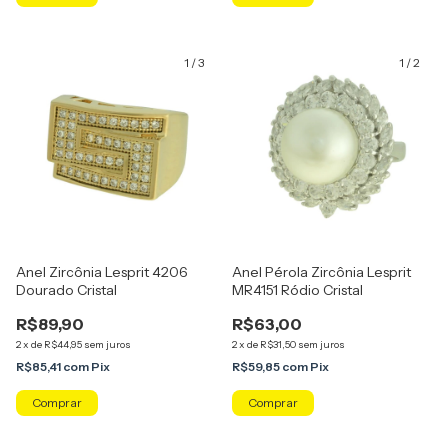
1
/
3
1
/
2
Anel Zircônia Lesprit 4206
Anel Pérola Zircônia Lesprit
Dourado Cristal
MR4151 Ródio Cristal
R$89,90
R$63,00
2
x
de
R$44,95
sem juros
2
x
de
R$31,50
sem juros
R$85,41
com
Pix
R$59,85
com
Pix
Comprar
Comprar