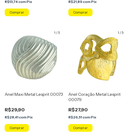
R$13,74
com
Pix
R$21,89
com
Pix
Comprar
Comprar
1
/
5
1
/
5
Anel Maxi Metal Lesprit 00073
Anel Coração Metal Lesprit
00079
R$29,90
R$27,90
R$28,41
com
Pix
R$26,51
com
Pix
Comprar
Comprar