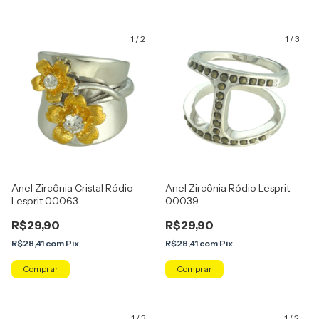
1
/
2
1
/
3
Anel Zircônia Cristal Ródio
Anel Zircônia Ródio Lesprit
Lesprit 00063
00039
R$29,90
R$29,90
R$28,41
com
Pix
R$28,41
com
Pix
Comprar
Comprar
1
/
3
1
/
2