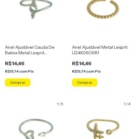
Anel Ajustável Cauda De
Anel Ajustável Metal Lesprit
Baleia Metal Lesprit
U24K060681
U24K060571
R$14,46
R$14,46
R$13,74
com
Pix
R$13,74
com
Pix
Comprar
Comprar
1
/
5
1
/
4