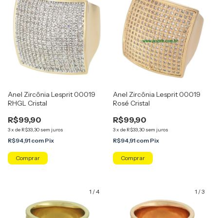
Anel Zircônia Lesprit 00019
Anel Zircônia Lesprit 00019
RHGL Cristal
Rosé Cristal
R$99,90
R$99,90
3
x
de
R$33,30
sem juros
3
x
de
R$33,30
sem juros
R$94,91
com
Pix
R$94,91
com
Pix
Comprar
Comprar
1
/
4
1
/
3