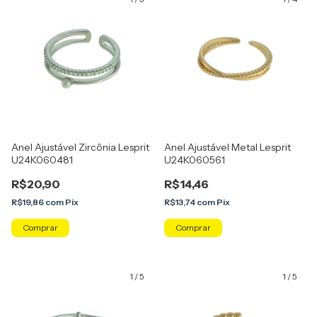
Anel Ajustável Zircônia Lesprit
Anel Ajustável Metal Lesprit
U24K060481
U24K060561
R$20,90
R$14,46
R$19,86
com
Pix
R$13,74
com
Pix
Comprar
Comprar
1
/
5
1
/
5