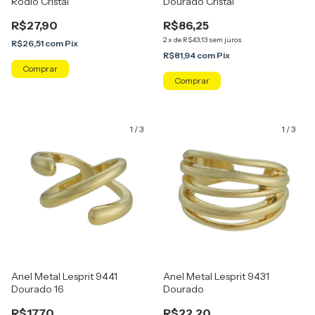
Ródio Cristal
Dourado Cristal
R$27,90
R$86,25
2
x
de
R$43,13
sem juros
R$26,51
com
Pix
R$81,94
com
Pix
Comprar
Comprar
1
/
3
1
/
3
Anel Metal Lesprit 9441
Anel Metal Lesprit 9431
Dourado 16
Dourado
R$17,70
R$22,20