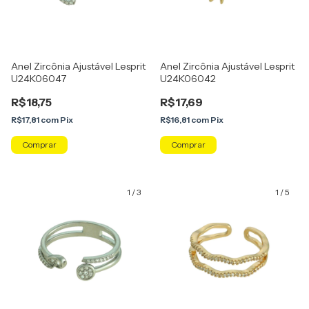
Anel Zircônia Ajustável Lesprit
Anel Zircônia Ajustável Lesprit
U24K06047
U24K06042
R$18,75
R$17,69
R$17,81
com
Pix
R$16,81
com
Pix
Comprar
Comprar
1
/
3
1
/
5