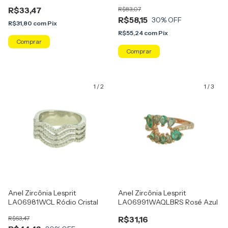
Verde Água E Rosa
Azul Claro
R$33,47
R$83,07
R$58,15
30
% OFF
R$31,80
com
Pix
R$55,24
com
Pix
Comprar
Comprar
1
/
2
1
/
3
Anel Zircônia Lesprit
Anel Zircônia Lesprit
LA06981WCL Ródio Cristal
LA06991WAQLBRS Rosé Azul
R$63,47
R$31,16