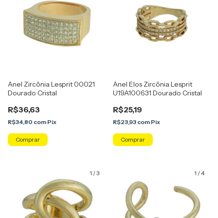
Anel Zircônia Lesprit 00021
Anel Elos Zircônia Lesprit
Dourado Cristal
U19A100631 Dourado Cristal
R$36,63
R$25,19
R$34,80
com
Pix
R$23,93
com
Pix
Comprar
Comprar
1
/
3
1
/
4