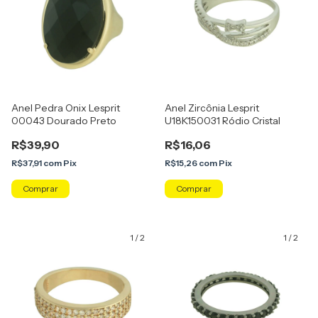
Anel Pedra Onix Lesprit
Anel Zircônia Lesprit
00043 Dourado Preto
U18K150031 Ródio Cristal
R$39,90
R$16,06
R$37,91
com
Pix
R$15,26
com
Pix
Comprar
Comprar
1
/
2
1
/
2