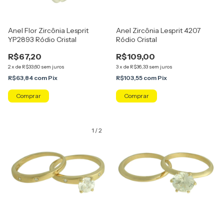
Anel Flor Zircônia Lesprit
Anel Zircônia Lesprit 4207
YP2893 Ródio Cristal
Ródio Cristal
R$67,20
R$109,00
2
x
de
R$33,60
sem juros
3
x
de
R$36,33
sem juros
R$63,84
com
Pix
R$103,55
com
Pix
Comprar
Comprar
1
/
2