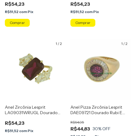
R$54,23
R$54,23
R$51,52
com
Pix
R$51,52
com
Pix
Comprar
Comprar
1
/
2
1
/
2
Anel Zircônia Lesprit
Anel Pizza Zircônia Lesprit
LA09031WRUGL Dourado
DAE09721 Dourado Rubi E
Rubi
Cristal
R$54,23
R$64,05
R$44,83
30
% OFF
R$51,52
com
Pix