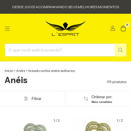
DESDE 2003 | ACOMPANHANDO SEUS MELHORES MOMENTOS
0
Início
>
Anéis
>
breadcrumbs.aneis-solitarios
Anéis
175 produtos
Ordenar por:
Filtrar
Mais vendidos
1
/
2
1
/
2