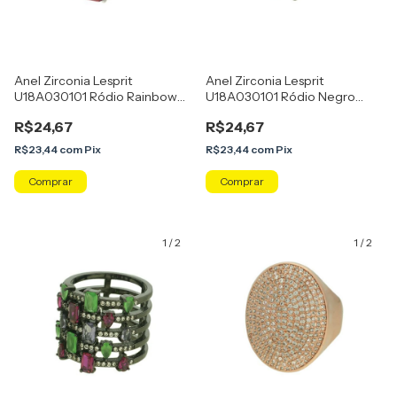
Anel Zirconia Lesprit
Anel Zirconia Lesprit
U18A030101 Ródio Rainbow
U18A030101 Ródio Negro
Rubi E Verde
Rainbow Safira E Turmalina
R$24,67
R$24,67
R$23,44
com
Pix
R$23,44
com
Pix
Comprar
Comprar
1
/
2
1
/
2