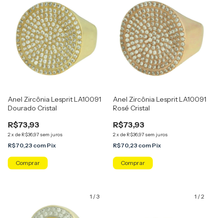
Anel Zircônia Lesprit LA10091
Anel Zircônia Lesprit LA10091
Dourado Cristal
Rosé Cristal
R$73,93
R$73,93
2
x
de
R$36,97
sem juros
2
x
de
R$36,97
sem juros
R$70,23
com
Pix
R$70,23
com
Pix
Comprar
Comprar
1
/
3
1
/
2