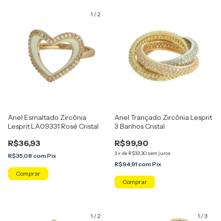
1
/
2
Anel Esmaltado Zircônia
Anel Trançado Zircônia Lesprit
Lesprit LA09331 Rosé Cristal
3 Banhos Cristal
R$36,93
R$99,90
3
x
de
R$33,30
sem juros
R$35,08
com
Pix
R$94,91
com
Pix
Comprar
Comprar
1
/
2
1
/
3