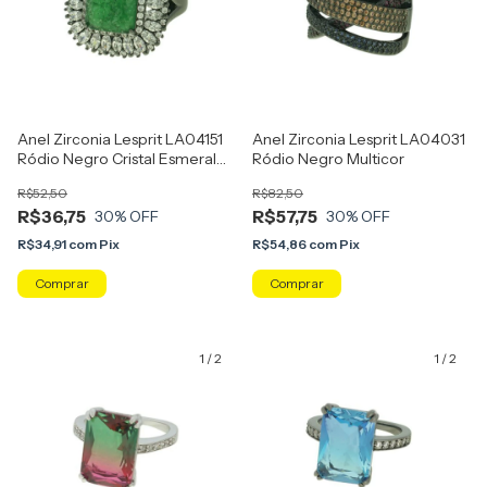
Anel Zirconia Lesprit LA04151
Anel Zirconia Lesprit LA04031
Ródio Negro Cristal Esmeralda
Ródio Negro Multicor
Fusion
R$52,50
R$82,50
R$36,75
R$57,75
30
% OFF
30
% OFF
R$34,91
com
Pix
R$54,86
com
Pix
Comprar
Comprar
1
/
2
1
/
2