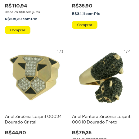
R$110,94
R$35,90
3
x
de
R$36,98
sem juros
R$34,11
com
Pix
R$105,39
com
Pix
Comprar
Comprar
1
/
3
1
/
4
Anel Zircônia Lesprit 00034
Anel Pantera Zircônia Lesprit
Dourado Cristal
00010 Dourado Preto
R$44,90
R$79,35
2
x
de
R$39,68
sem juros