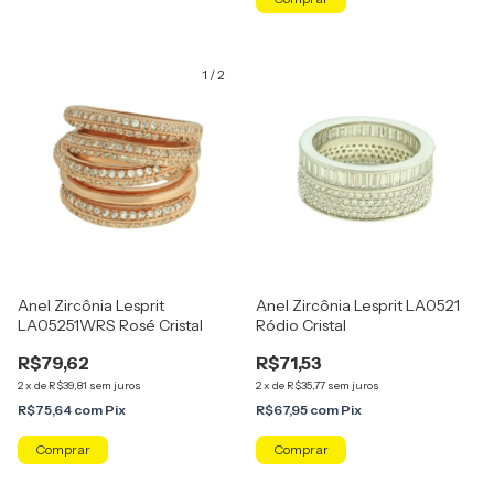
1
/
2
Anel Zircônia Lesprit
Anel Zircônia Lesprit LA0521
LA05251WRS Rosé Cristal
Ródio Cristal
R$79,62
R$71,53
2
x
de
R$39,81
sem juros
2
x
de
R$35,77
sem juros
R$75,64
com
Pix
R$67,95
com
Pix
Comprar
Comprar