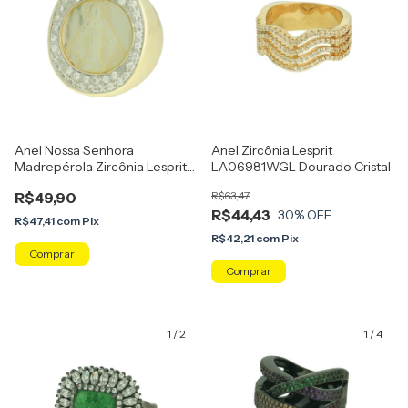
Anel Nossa Senhora
Anel Zircônia Lesprit
Madrepérola Zircônia Lesprit
LA06981WGL Dourado Cristal
00041 Dourado Cristal
R$49,90
R$63,47
R$44,43
30
% OFF
R$47,41
com
Pix
R$42,21
com
Pix
Comprar
Comprar
1
/
2
1
/
4