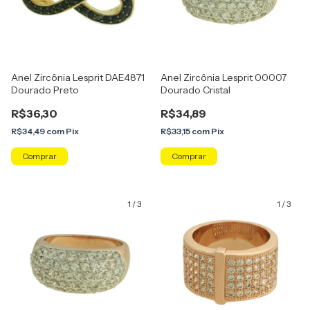
Anel Zircônia Lesprit DAE4871
Anel Zircônia Lesprit 00007
Dourado Preto
Dourado Cristal
R$36,30
R$34,89
R$34,49
com
Pix
R$33,15
com
Pix
Comprar
Comprar
1
/
3
1
/
3