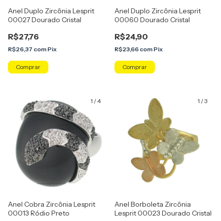
Anel Duplo Zircônia Lesprit
Anel Duplo Zircônia Lesprit
00027 Dourado Cristal
00060 Dourado Cristal
R$27,76
R$24,90
R$26,37
com
Pix
R$23,66
com
Pix
Comprar
Comprar
1
/
4
1
/
3
Anel Cobra Zircônia Lesprit
Anel Borboleta Zircônia
00013 Ródio Preto
Lesprit 00023 Dourado Cristal