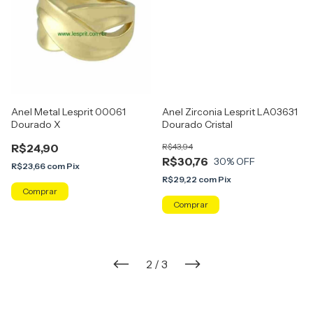
Anel Metal Lesprit 00061
Anel Zirconia Lesprit LA03631
Dourado X
Dourado Cristal
R$24,90
R$43,94
R$30,76
30
% OFF
R$23,66
com
Pix
R$29,22
com
Pix
Comprar
Comprar
2
/
3