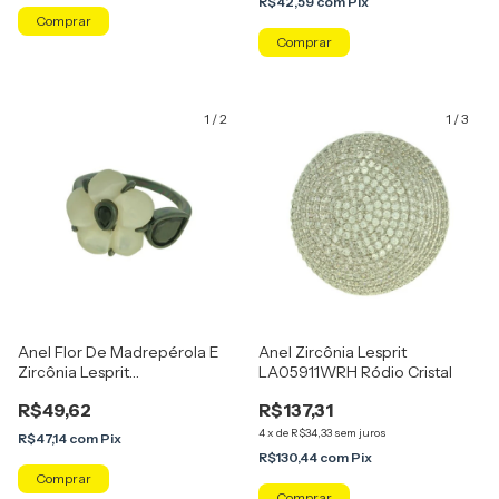
R$42,59
com
Pix
Comprar
Comprar
1
/
2
1
/
3
Anel Flor De Madrepérola E
Anel Zircônia Lesprit
Zircônia Lesprit
LA05911WRH Ródio Cristal
LA08821BOCOBK Ródio
R$49,62
R$137,31
Negro Preto
4
x
de
R$34,33
sem juros
R$47,14
com
Pix
R$130,44
com
Pix
Comprar
Comprar