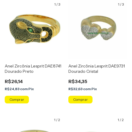
1
/
3
1
/
3
Anel Zircônia Lesprit DAE8741
Anel Zircônia Lesprit DAE9731
Dourado Preto
Dourado Cristal
R$26,14
R$34,35
R$24,83
com
Pix
R$32,63
com
Pix
Comprar
Comprar
1
/
2
1
/
2