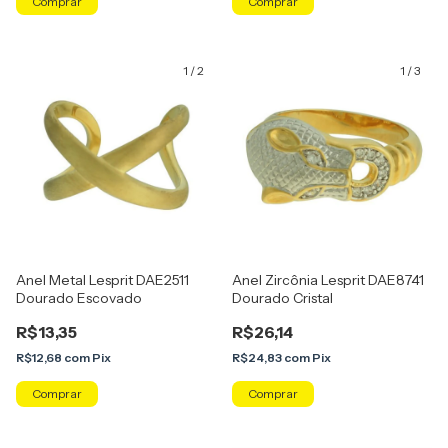
Comprar
Comprar
1
/
2
1
/
3
Anel Metal Lesprit DAE2511
Anel Zircônia Lesprit DAE8741
Dourado Escovado
Dourado Cristal
R$13,35
R$26,14
R$12,68
com
Pix
R$24,83
com
Pix
Comprar
Comprar