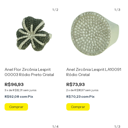
1
/
2
1
/
3
Anel Flor Zircônia Lesprit
Anel Zircônia Lesprit LA10091
00003 Ródio Preto Cristal
Ródio Cristal
R$96,93
R$73,93
3
x
de
R$32,31
sem juros
2
x
de
R$36,97
sem juros
R$92,08
com
Pix
R$70,23
com
Pix
Comprar
Comprar
1
/
4
1
/
3