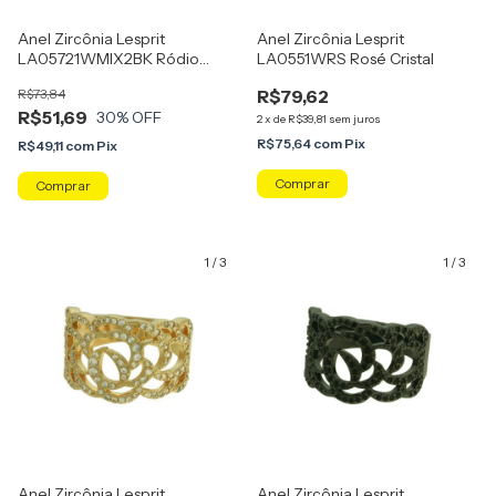
Anel Zircônia Lesprit
Anel Zircônia Lesprit
LA05721WMIX2BK Ródio
LA0551WRS Rosé Cristal
Negro Cristal E Multicor
R$73,84
R$79,62
R$51,69
30
% OFF
2
x
de
R$39,81
sem juros
R$75,64
com
Pix
R$49,11
com
Pix
Comprar
Comprar
1
/
3
1
/
3
Anel Zircônia Lesprit
Anel Zircônia Lesprit