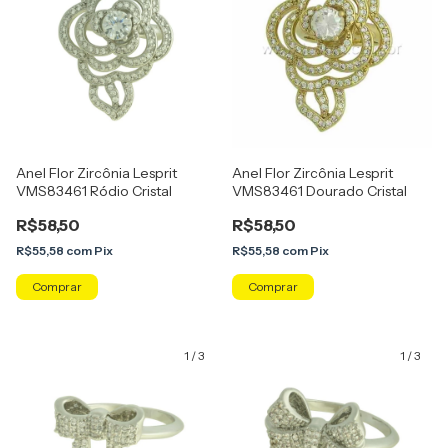
Anel Flor Zircônia Lesprit
Anel Flor Zircônia Lesprit
VMS83461 Ródio Cristal
VMS83461 Dourado Cristal
R$58,50
R$58,50
R$55,58
com
Pix
R$55,58
com
Pix
Comprar
Comprar
1
/
3
1
/
3