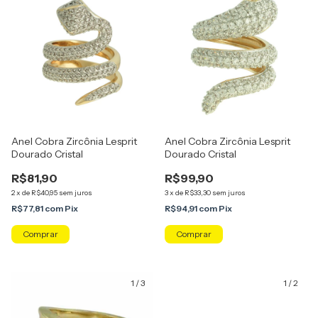
Anel Cobra Zircônia Lesprit
Anel Cobra Zircônia Lesprit
Dourado Cristal
Dourado Cristal
R$81,90
R$99,90
2
x
de
R$40,95
sem juros
3
x
de
R$33,30
sem juros
R$77,81
com
Pix
R$94,91
com
Pix
Comprar
Comprar
1
/
3
1
/
2