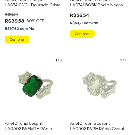
LA07411WGL Dourado Cristal
LA07411BOBK Ródio Negro
Preto
R$56,54
R$56,54
R$39,58
30
% OFF
R$53,71
com
Pix
R$37,60
com
Pix
Comprar
Comprar
1
/
3
1
/
4
Anel Zirônia Lesprit
Anel Zircônia Lesprit
LA09031WEMRH Ródio
LA09031WRH Ródio Cristal
Verde Esmeralda