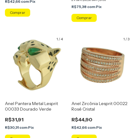
R$42,66
com
Pix
R$75,38
com
Pix
Comprar
Comprar
1
/
4
1
/
3
Anel Pantera Metal Lesprit
Anel Zircônia Lesprit 00022
00033 Dourado Verde
Rosé Cristal
R$31,91
R$44,90
R$30,31
com
Pix
R$42,66
com
Pix