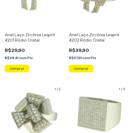
Anel Laço Zircônia Lesprit
Anel Laço Zircônia Lesprit
4201 Ródio Cristal
4202 Ródio Cristal
R$29,90
R$39,90
R$28,41
com
Pix
R$37,91
com
Pix
Comprar
Comprar
1
/
2
1
/
3