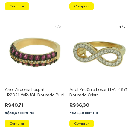
Comprar
Comprar
1
/
3
1
/
2
Anel Zircônia Lesprit
Anel Zircônia Lesprit DAE4871
LR20211WRUGL Dourado Rubi
Dourado Cristal
R$40,71
R$36,30
R$38,67
com
Pix
R$34,49
com
Pix
Comprar
Comprar