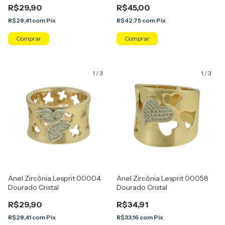
R$29,90
R$45,00
R$28,41
com
Pix
R$42,75
com
Pix
Comprar
Comprar
1
/
3
1
/
3
Anel Zircônia Lesprit 00004
Anel Zircônia Lesprit 00058
Dourado Cristal
Dourado Cristal
R$29,90
R$34,91
R$28,41
com
Pix
R$33,16
com
Pix