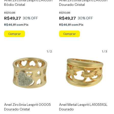
Anel Zircônia Lesprit LA10391
Anel Zircônia Lesprit LA10391
Ródio Cristal
Dourado Cristal
R$70,38
R$70,38
R$49,27
R$49,27
30
% OFF
30
% OFF
R$46,81
com
Pix
R$46,81
com
Pix
Comprar
Comprar
1
/
2
1
/
3
Anel Zircônia Lesprit 00005
Anel Metal Lesprit LA10551GL
Dourado Cristal
Dourado